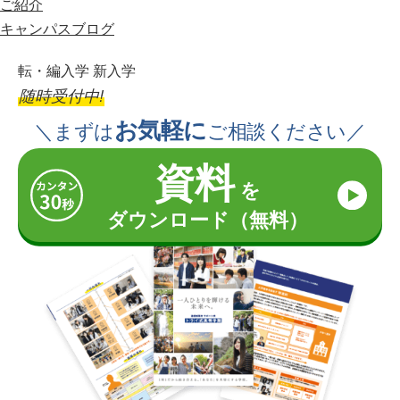
ご紹介
キャンパスブログ
転・編入学 新入学
随時受付中!
お気軽に
＼まずは
ご相談ください／
資料
を
ダウンロード（無料）