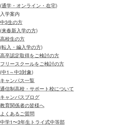
(通学・オンライン・在宅)
入学案内
中3生の方
(来春新入学の方)
高校生の方
(転入・編入学の方)
高卒認定取得をご検討の方
フリースクールをご検討の方
(中1～中3対象)
キャンパス一覧
通信制高校・サポート校について
キャンパスブログ
教育関係者の皆様へ
よくあるご質問
中学1〜3年生
トライ式中等部