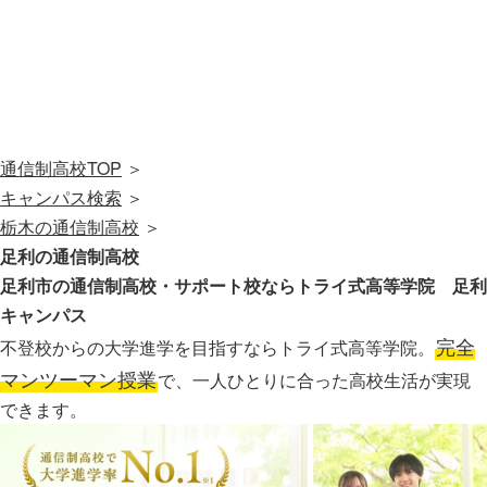
通信制高校TOP
＞
キャンパス検索
＞
栃木の通信制高校
＞
足利の通信制高校
足利市の通信制高校・サポート校なら
トライ式高等学院 足利
キャンパス
完全
不登校からの大学進学を目指すならトライ式高等学院。
マンツーマン授業
で、一人ひとりに合った高校生活が実現
できます。