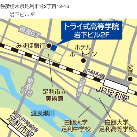
住所
栃木県足利市通2丁目12-16
岩下ビル2F