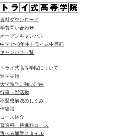
資料ダウンロード
学費問い合わせ
オープンキャンパス
中学1〜3年生
トライ式中等部
キャンパス一覧
トライ式高等学院について
進学実績
大学進学に強い理由
行事・部活動
不登校解決のしくみ
体験談
コース紹介
普通科・特進科コース
選べる通学スタイル