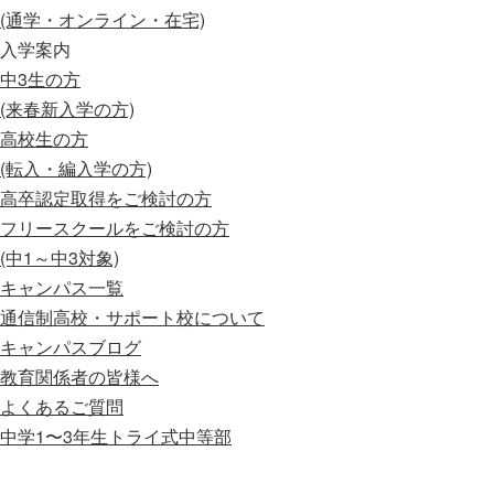
(通学・オンライン・在宅)
入学案内
中3生の方
(来春新入学の方)
高校生の方
(転入・編入学の方)
高卒認定取得をご検討の方
フリースクールをご検討の方
(中1～中3対象)
キャンパス一覧
通信制高校・サポート校について
キャンパスブログ
教育関係者の皆様へ
よくあるご質問
中学1〜3年生
トライ式中等部