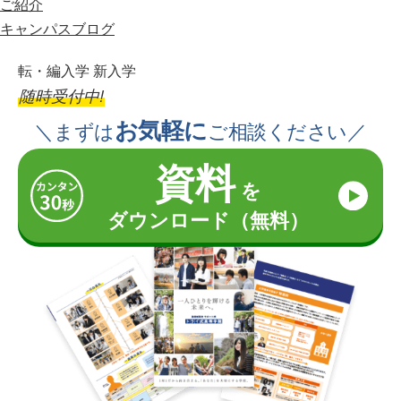
ご紹介
キャンパスブログ
転・編入学 新入学
随時受付中!
お気軽に
＼まずは
ご相談ください／
資料
を
ダウンロード（無料）