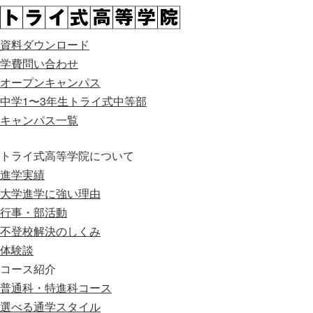
資料ダウンロード
学費問い合わせ
オープンキャンパス
中学1〜3年生
トライ式中等部
キャンパス一覧
トライ式高等学院について
進学実績
大学進学に強い理由
行事・部活動
不登校解決のしくみ
体験談
コース紹介
普通科・特進科コース
選べる通学スタイル