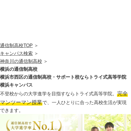
通信制高校TOP
＞
キャンパス検索
＞
神奈川の通信制高校
＞
横浜の通信制高校
横浜市西区の通信制高校・サポート校なら
トライ式高等学院
横浜キャンパス
完全
不登校からの大学進学を目指すならトライ式高等学院。
マンツーマン授業
で、一人ひとりに合った高校生活が実現
できます。