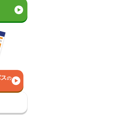
パス
の
）