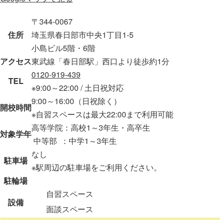
〒344-0067
住所
埼玉県春日部市中央1丁目1-5
小島ビル5階・6階
アクセス
東武線「春日部駅」西口より徒歩約1分
0120-919-439
TEL
※9:00～22:00 / 土日祝対応
9:00～16:00（日祝除く）
開校時間
※自習スペースは最大22:00まで利用可能
高等学院：高校1～3年生・高卒生
対象学年
中等部 ：中学1～3年生
なし
駐車場
※駅周辺の駐車場をご利用ください。
駐輪場
自習スペース
設備
面談スペース