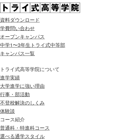
資料ダウンロード
学費問い合わせ
オープンキャンパス
中学1〜3年生
トライ式中等部
キャンパス一覧
トライ式高等学院について
進学実績
大学進学に強い理由
行事・部活動
不登校解決のしくみ
体験談
コース紹介
普通科・特進科コース
選べる通学スタイル