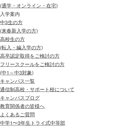
(通学・オンライン・在宅)
入学案内
中3生の方
(来春新入学の方)
高校生の方
(転入・編入学の方)
高卒認定取得をご検討の方
フリースクールをご検討の方
(中1～中3対象)
キャンパス一覧
通信制高校・サポート校について
キャンパスブログ
教育関係者の皆様へ
よくあるご質問
中学1〜3年生
トライ式中等部