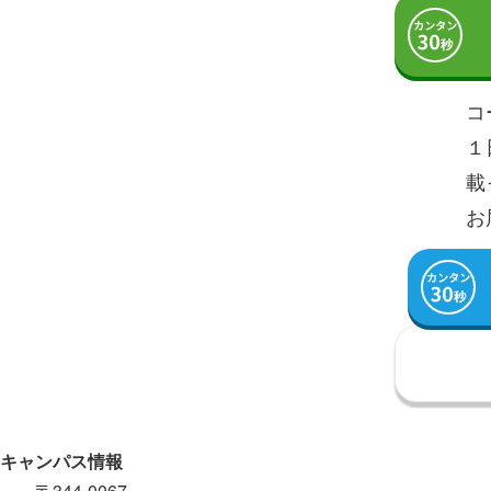
コ
１
載
お
キャンパス情報
〒344-0067