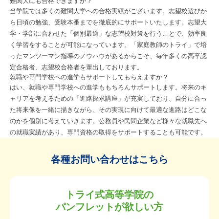
難関大にも合格できますか？
当学院では多くの難関大学への合格実績がございます。志望校選びか
ら日頃の勉強、受験本番までを徹底的にサポートいたします。志望大
学・学部に合わせた「個別最適」な志望校対策を行うことで、効率良
く学習をすることが可能になっています。「家庭教師のトライ」で培
ったマンツーマン指導のノウハウがあるからこそ、毎年多くの高卒認
定合格者、志望校合格者を輩出しております。
就職や専門学校への進学もサポートしてもらえますか？
はい、就職や専門学校への進学ももちろんサポートします。将来のキ
ャリアを考えるための「進路探求講座」が充実しており、自分に合っ
た将来像を一緒に描きながら、その実現に向けて最適な進路はどこな
のかを個別に考えていきます。公務員や民間企業など様々な就職先へ
の就職実績があり、専門資格の取得をサポートすることも可能です。
各種お問い合わせはこちら
トライ式高等学院の
パンフレットが欲しい方