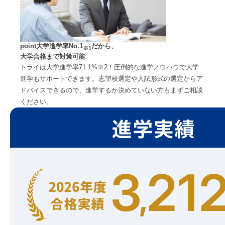
point
大学進学率No.1
だから、
※1
大学合格まで対策可能
トライは大学進学率71.1%※2！圧倒的な進学ノウハウで大学
進学もサポートできます。志望校選定や入試形式の選定からア
ドバイスできるので、進学するか決めていない方もまずご相談
ください。