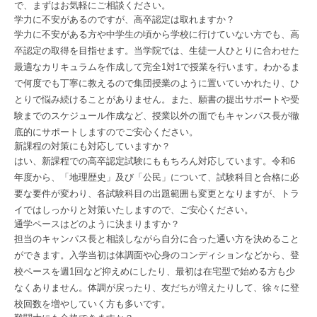
で、まずはお気軽にご相談ください。
学力に不安があるのですが、高卒認定は取れますか？
学力に不安がある方や中学生の頃から学校に行けていない方でも、高
卒認定の取得を目指せます。当学院では、生徒一人ひとりに合わせた
最適なカリキュラムを作成して完全1対1で授業を行います。わかるま
で何度でも丁寧に教えるので集団授業のように置いていかれたり、ひ
とりで悩み続けることがありません。また、願書の提出サポートや受
験までのスケジュール作成など、授業以外の面でもキャンパス長が徹
底的にサポートしますのでご安心ください。
新課程の対策にも対応していますか？
はい、新課程での高卒認定試験にももちろん対応しています。令和6
年度から、「地理歴史」及び「公⺠」について、試験科⽬と合格に必
要な要件が変わり、各試験科⽬の出題範囲も変更となりますが、トラ
イではしっかりと対策いたしますので、ご安心ください。
通学ペースはどのように決まりますか？
担当のキャンパス長と相談しながら自分に合った通い方を決めること
ができます。入学当初は体調面や心身のコンディションなどから、登
校ペースを週1回など抑えめにしたり、最初は在宅型で始める方も少
なくありません。体調が戻ったり、友だちが増えたりして、徐々に登
校回数を増やしていく方も多いです。