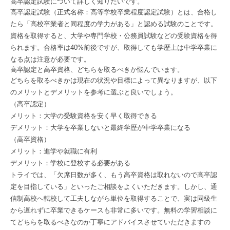
高卒認定試験について詳しく知りたいです。
高卒認定試験（正式名称：高等学校卒業程度認定試験）とは、合格し
たら「高校卒業者と同程度の学力がある」と認める試験のことです。
資格を取得すると、大学や専門学校・公務員試験などの受験資格を得
られます。合格率は40%前後ですが、取得しても学歴上は中学卒業に
なる点は注意が必要です。
高卒認定と高卒資格、どちらを取るべきか悩んでいます。
どちらを取るべきかは現在の状況や目標によって異なりますが、以下
のメリットとデメリットを参考に選ぶと良いでしょう。
（高卒認定）
メリット：大学の受験資格を安く早く取得できる
デメリット：大学を卒業しないと最終学歴が中学卒業になる
（高卒資格）
メリット：進学や就職に有利
デメリット：学校に登校する必要がある
トライでは、「欠席日数が多く、もう高卒資格は取れないので高卒認
定を目指している」といったご相談をよくいただきます。しかし、通
信制高校へ転校して工夫しながら単位を取得することで、実は同級生
から遅れずに卒業できるケースも非常に多いです。無料の学習相談に
てどちらを取るべきなのか丁寧にアドバイスさせていただきますの