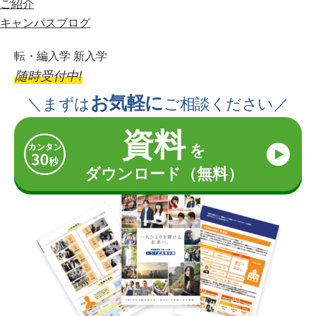
ご紹介
キャンパスブログ
転・編入学 新入学
随時受付中!
お気軽に
＼まずは
ご相談ください／
資料
を
ダウンロード（無料）