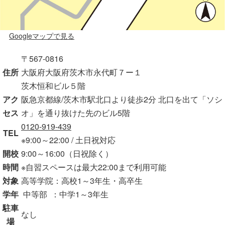
Googleマップで見る
〒567-0816
住所
大阪府大阪府茨木市永代町７ー１
茨木恒和ビル５階
アク
阪急京都線/茨木市駅北口より徒歩2分 北口を出て「ソシ
セス
オ」を通り抜けた先のビル5階
0120-919-439
TEL
※9:00～22:00 / 土日祝対応
開校
9:00～16:00（日祝除く）
時間
※自習スペースは最大22:00まで利用可能
対象
高等学院：高校1～3年生・高卒生
学年
中等部 ：中学1～3年生
駐車
なし
場