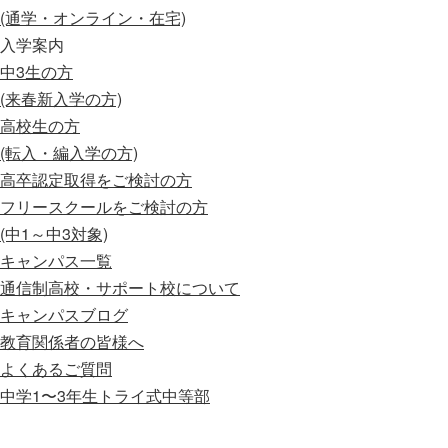
(通学・オンライン・在宅)
入学案内
中3生の方
(来春新入学の方)
高校生の方
(転入・編入学の方)
高卒認定取得をご検討の方
フリースクールをご検討の方
(中1～中3対象)
キャンパス一覧
通信制高校・サポート校について
キャンパスブログ
教育関係者の皆様へ
よくあるご質問
中学1〜3年生
トライ式中等部