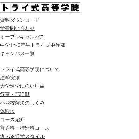
資料ダウンロード
学費問い合わせ
オープンキャンパス
中学1〜3年生
トライ式中等部
キャンパス一覧
トライ式高等学院について
進学実績
大学進学に強い理由
行事・部活動
不登校解決のしくみ
体験談
コース紹介
普通科・特進科コース
選べる通学スタイル