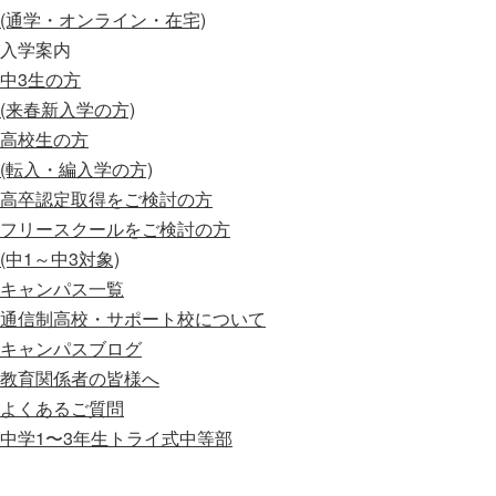
(通学・オンライン・在宅)
入学案内
中3生の方
(来春新入学の方)
高校生の方
(転入・編入学の方)
高卒認定取得をご検討の方
フリースクールをご検討の方
(中1～中3対象)
キャンパス一覧
通信制高校・サポート校について
キャンパスブログ
教育関係者の皆様へ
よくあるご質問
中学1〜3年生
トライ式中等部