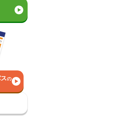
パス
の
）