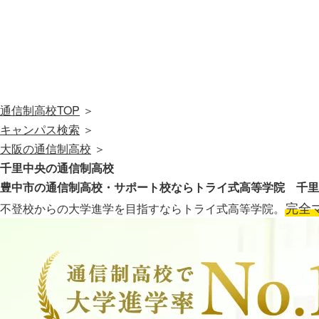
通信制高校TOP
＞
キャンパス検索
＞
大阪の通信制高校
＞
千里中央の通信制高校
豊中市の通信制高校・サポート校なら
トライ式高等学院 千里
完全
不登校からの大学進学を目指すならトライ式高等学院。