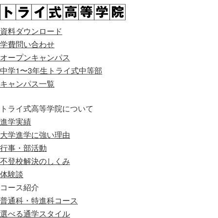
資料ダウンロード
学費問い合わせ
オープンキャンパス
中学1〜3年生
トライ式中等部
キャンパス一覧
トライ式高等学院について
進学実績
大学進学に強い理由
行事・部活動
不登校解決のしくみ
体験談
コース紹介
普通科・特進科コース
選べる通学スタイル