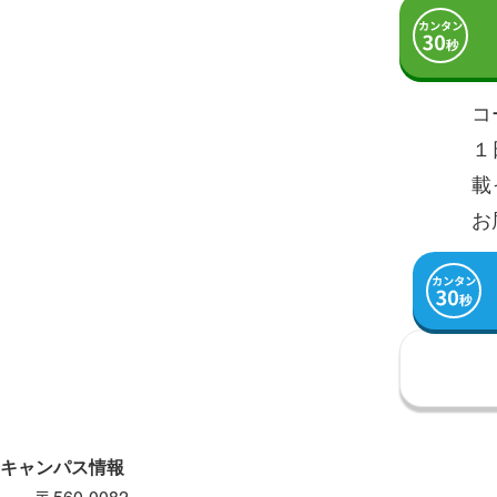
コ
１
載
お
キャンパス情報
〒560-0082