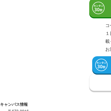
コ
１
載
お
キャンパス情報
〒673-0016