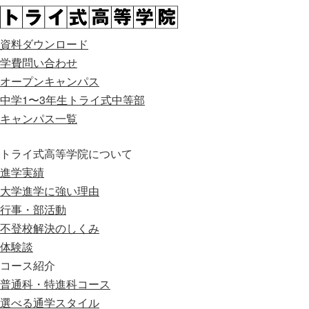
資料ダウンロード
学費問い合わせ
オープンキャンパス
中学1〜3年生
トライ式中等部
キャンパス一覧
トライ式高等学院について
進学実績
大学進学に強い理由
行事・部活動
不登校解決のしくみ
体験談
コース紹介
普通科・特進科コース
選べる通学スタイル