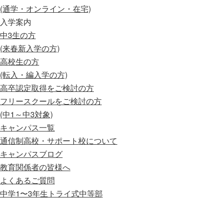
(通学・オンライン・在宅)
入学案内
中3生の方
(来春新入学の方)
高校生の方
(転入・編入学の方)
高卒認定取得をご検討の方
フリースクールをご検討の方
(中1～中3対象)
キャンパス一覧
通信制高校・サポート校について
キャンパスブログ
教育関係者の皆様へ
よくあるご質問
中学1〜3年生
トライ式中等部