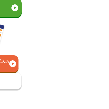
パス
の
）