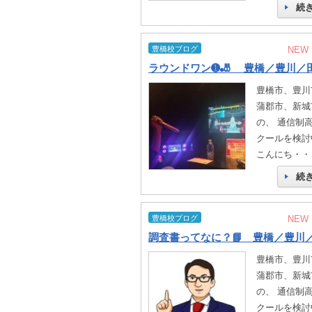
続
豊橋校ブログ
NEW
豊橋市、豊川
蒲郡市、新城
の、 通信制
クールを検討
こんにち・・
続
豊橋校ブログ
NEW
豊橋市、豊川
蒲郡市、新城
の、 通信制
クールを検討