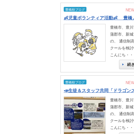
豊橋校ブログ
NE
豊橋市、豊川
蒲郡市、新城
の、 通信制
クールを検討
こんにち・・
続
豊橋校ブログ
NE
豊橋市、豊川
蒲郡市、新城
の、 通信制
クールを検討
こんにち・・