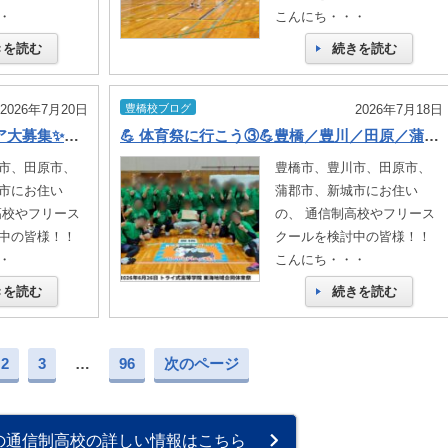
・
こんにち・・・
きを読む
続きを読む
2026年7月20日
豊橋校ブログ
2026年7月18日
✨夏休み限定❗️学童保育ボランティア大募集✨豊橋／豊川／田原／蒲郡／新城／通信制高校
💪 体育祭に行こう③💪豊橋／豊川／田原／蒲郡／新城／通信制高校
市、田原市、
豊橋市、豊川市、田原市、
市にお住い
蒲郡市、新城市にお住い
高校やフリース
の、 通信制高校やフリース
中の皆様！！
クールを検討中の皆様！！
・
こんにち・・・
きを読む
続きを読む
2
3
…
96
次のページ
の通信制高校の詳しい情報はこちら