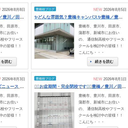
W
2026年8月8日
豊橋校ブログ
NEW
2026年8月5日
👶児童ボランティア活動👶 豊橋／豊川／田原／蒲郡／新城／通信制高校
✨どんな雰囲気？豊橋キャンパス✨豊橋／豊川／田原／蒲郡／新城／通信制高校
市、田原市、
豊橋市、豊川市、田原市、
市にお住い
蒲郡市、新城市にお住い
高校やフリース
の、 通信制高校やフリース
中の皆様！！
クールを検討中の皆様！！
・
こんにち・・・
きを読む
続きを読む
W
2026年8月3日
豊橋校ブログ
NEW
2026年8月1日
📣生徒＆スタッフ共同「ドラゴンズニュース 7月号」が完成⚾️豊橋／豊川／田原／蒲郡／新城／通信制高校
🙇‍♀️お盆期間・完全閉校です🙇‍♀️豊橋／豊川／田原／蒲郡／新城／通信制高校
市、田原市、
豊橋市、豊川市、田原市、
市にお住い
蒲郡市、新城市にお住い
高校やフリース
の、 通信制高校やフリース
中の皆様！！
クールを検討中の皆様！！
・
こんにち・・・