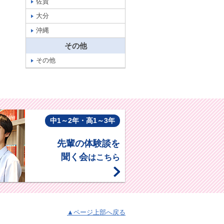
佐賀
大分
沖縄
その他
その他
中1～2年・高1～3年
先輩の体験談を
聞く会
はこちら
▲ページ上部へ戻る