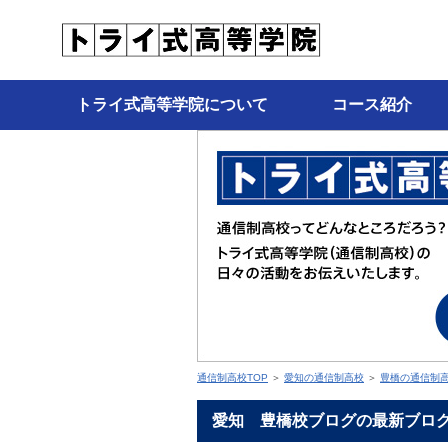
トライ式高等学院について
コース紹介
通信制高校TOP
＞
愛知の通信制高校
＞
豊橋の通信制
愛知 豊橋校ブログの最新ブロ