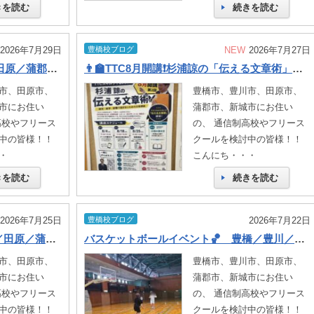
きを読む
続きを読む
2026年7月29日
豊橋校ブログ
NEW
2026年7月27日
ラウンドワン➊🎳 豊橋／豊川／田原／蒲郡／新城／通信制高校
👨‍🏫TTC8月開講❗️杉浦諒の「伝える文章術」👨‍🏫 豊橋／豊川／田原／蒲郡／新城／通信制高校
市、田原市、
豊橋市、豊川市、田原市、
市にお住い
蒲郡市、新城市にお住い
高校やフリース
の、 通信制高校やフリース
中の皆様！！
クールを検討中の皆様！！
・
こんにち・・・
きを読む
続きを読む
2026年7月25日
豊橋校ブログ
2026年7月22日
調査書ってなに？📘 豊橋／豊川／田原／蒲郡／新城／通信制高校
バスケットボールイベント🏀 豊橋／豊川／田原／蒲郡／新城／通信制高校
市、田原市、
豊橋市、豊川市、田原市、
市にお住い
蒲郡市、新城市にお住い
高校やフリース
の、 通信制高校やフリース
中の皆様！！
クールを検討中の皆様！！