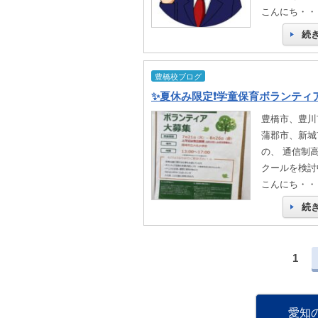
こんにち・・
続
豊橋校ブログ
豊橋市、豊川
蒲郡市、新城
の、 通信制
クールを検討
こんにち・・
続
1
愛知