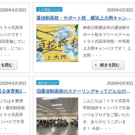
2026年6月30日
上大岡校ブログ
2026年6月30日
通信制高校・サポート校 横浜上大岡キャンパス 首都圏合同体育祭！
トライ式高等
神奈川県横浜市の通信制サ
ンパスです！
ポート校＆フリースクール
1回実施してい
トライ式高等学院・中等部
ゼミ」につい
上大岡キャンパスです！ 上
・・・
大岡・・・
きを読む
続きを読む
2026年6月30日
福井校ブログ
2026年6月30日
【フォトギャラリー】写真で振り返る体育祭2026
🤔通信制高校のスクーリング✈️ってどんなの？金沢スクーリング📝行ってきました😊！
にちは🌷豊洲
こんにちは！トライ式高等
分！通信制高校
学院福井キャンパスです🤗
トライ式高等
いつもブログをご覧いただ
ャンパスです😊
き、ありがとうございま
・・
す！ 今回・・・