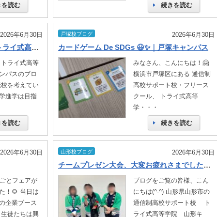
きを読む
続きを読む
2026年6月30日
戸塚校ブログ
2026年6月30日
転校しても大学進学は目指せる！トライ式高等学院が進学に強い理由
カードゲーム De SDGs 😃✨｜戸塚キャンパス
 トライ式高等
みなさん、こんにちは！🤗
ンパスのブロ
横浜市戸塚区にある 通信制
転校を考えてい
高校サポート校・フリース
学進学は目指
クール、 トライ式高等
学・・・
きを読む
続きを読む
2026年6月30日
山形校ブログ
2026年6月30日
チームプレゼン大会、大変お疲れさまでした！！😭🥹🎌
しごとフェアが
ブログをご覧の皆様、こん
！🌻 当日は
にちは(^-^) 山形県山形市の
の企業ブース
通信制高校サポート校 ト
 生徒たちは興
ライ式高等学院 山形キ