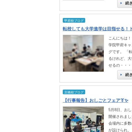
続
甲府校ブログ
こんにちは！
学院甲府キャ
グです。 「
るけれど、大
せるの・・・
続
京橋校ブログ
【行事報告】おしごとフェア👔✨
5月8日、お
開催されました
会場内に多数
が設けられ、