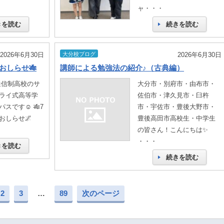
ャ・・・
きを読む
続きを読む
2026年6月30日
大分校ブログ
2026年6月30日
おしらせ🎋
講師による勉強法の紹介♪（古典編）
通信制高校のサ
大分市・別府市・由布市・
ライ式高等学
佐伯市・津久見市・臼杵
スです☺ 🎋7
市・宇佐市・豊後大野市・
おしらせ🌌
豊後高田市高校生・中学生
の皆さん！こんにちは✨
・・・
きを読む
続きを読む
2
3
…
89
次のページ