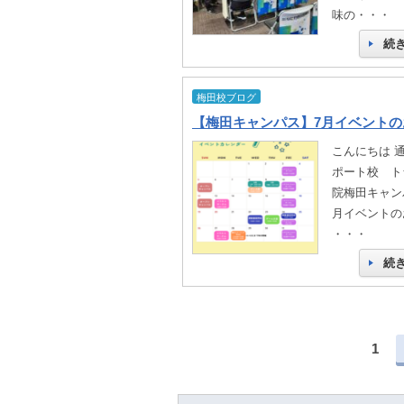
味の・・・
続
梅田校ブログ
【梅田キャンパス】7月イベントの
こんにちは 
ポート校 ト
院梅田キャンパ
月イベントの
・・・
続
1