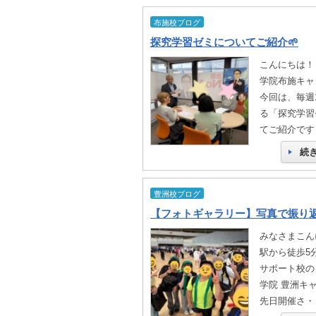
布施校ブログ
探究学習ゼミについてご紹介🌱
こんにちは！
学院布施キャ
今回は、毎週
る「探究学習
てご紹介です
続
豊洲校ブログ
みなさまこん
駅から徒歩5
サポート校の
学院 豊洲キ
先日開催さ・