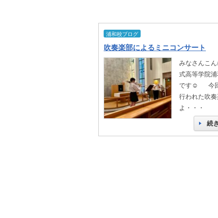
浦和校ブログ
吹奏楽部によるミニコンサート
みなさんこん
式高等学院浦
です☺️ 今
行われた吹奏
よ・・・
続