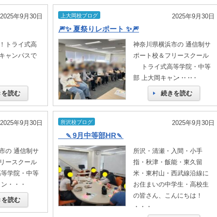
2025年9月30日
上大岡校ブログ
2025年9月30日
🎆✨ 夏祭りレポート ✨🎆
！トライ式高
神奈川県横浜市の 通信制サ
キャンパスで
ポート校＆フリースクール
トライ式高等学院・中等
🤗 ・・・
部 上大岡キャン・・・
きを読む
続きを読む
2025年9月30日
所沢校ブログ
2025年9月30日
🍡9月中等部HR🍡
市の 通信制サ
所沢・清瀬・入間・小手
リースクール
指・秋津・飯能・東久留
等学院・中等
米・東村山・西武線沿線に
ャン・・・
お住まいの中学生・高校生
の皆さん、こんにちは！
きを読む
・・・