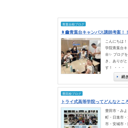
青葉台校ブログ
こんにちは！
学院青葉台キ
🌼✨ ブログ
き、ありがと
す！ ・・・
続
豊田校ブログ
豊田市・みよ
町・日進市・
市・安城市・