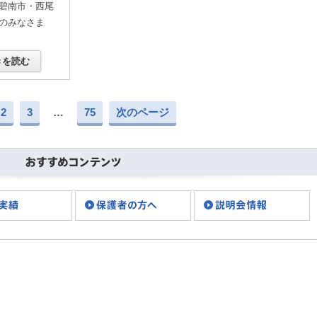
碧南市・西尾
のみなさま
きを読む
2
3
…
75
次のページ