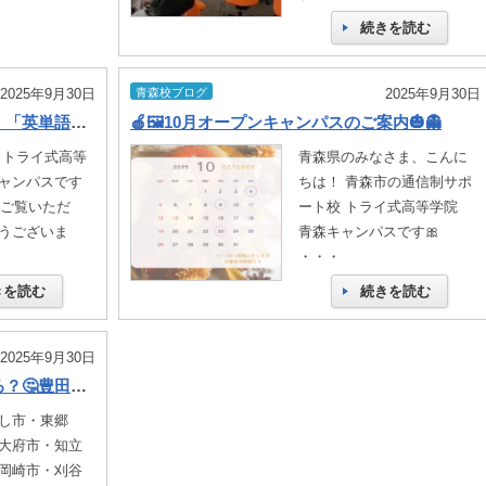
続きを読む
2025年9月30日
青森校ブログ
2025年9月30日
👩‍🏫青葉台キャンパス講師考案！！「英単語ゲーム」！？🆎【横浜青葉台】
🍎🖼️10月オープンキャンパスのご案内🎃👻
 トライ式高等
青森県のみなさま、こんに
ャンパスです
ちは！ 青森市の通信制サポ
をご覧いただ
ート校 トライ式高等学院
うございま
青森キャンパスです🎀
・・・
きを読む
続きを読む
2025年9月30日
トライ式高等学院ってどんなところ？🤔豊田キャンパスのリアルな日常をご紹介します🏫✨
し市・東郷
大府市・知立
岡崎市・刈谷