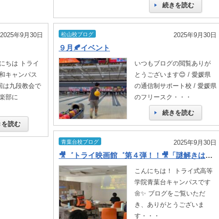
続きを読む
2025年9月30日
松山校ブログ
2025年9月30日
９月🍂イベント
にちは トライ
いつもブログの閲覧ありが
和キャンパス
とうございます😊 / 愛媛県
回は九段教会で
の通信制サポート校 / 愛媛県
楽部に
のフリースク・・・
続きを読む
きを読む
青葉台校ブログ
2025年9月30日
🎥゛トライ映画館゛第４弾！！🎥「謎解きはディナーのあとで」鑑賞会！！🎬【横浜青葉台】
こんにちは！ トライ式高等
学院青葉台キャンパスです
🌼✨ ブログをご覧いただ
き、ありがとうございま
す・・・