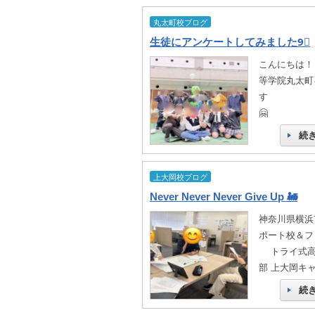
丸太町校ブログ
生徒にアンケートしてみました9⃣
こんにちは！
等学院丸太町
す
続
上大岡校ブログ
Never Never Never Give Up 🚂
神奈川県横浜
ポート校＆フ
トライ式高
部 上大岡キ
続