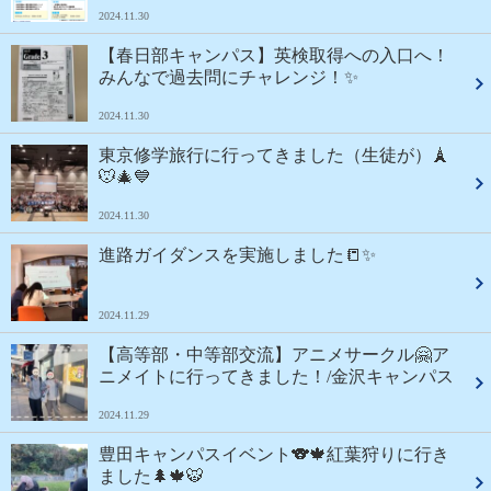
2024.11.30
【春日部キャンパス】英検取得への入口へ！
みんなで過去問にチャレンジ！✨
2024.11.30
東京修学旅行に行ってきました（生徒が）🗼
🐭🎄💙
2024.11.30
進路ガイダンスを実施しました📒✨
2024.11.29
【高等部・中等部交流】アニメサークル🤗ア
ニメイトに行ってきました！/金沢キャンパス
2024.11.29
豊田キャンパスイベント🐨🍁紅葉狩りに行き
ました🌲🍁🐯