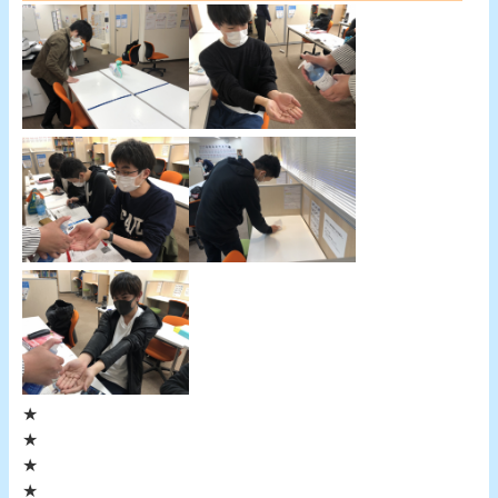
★
★
★
★