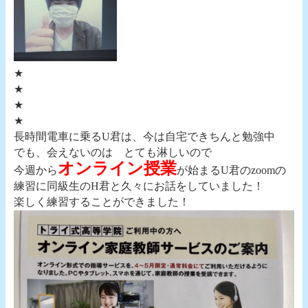
★
★
★
★
長時間電車に乗るU君は、
今は自宅できちんと勉強中
でも、会えないのは とても淋しいので
オンライン授業
今週から
が始まるU君のzoomの
練習に同級生のH君と久々にお話をしていました！
楽しく練習することができました！