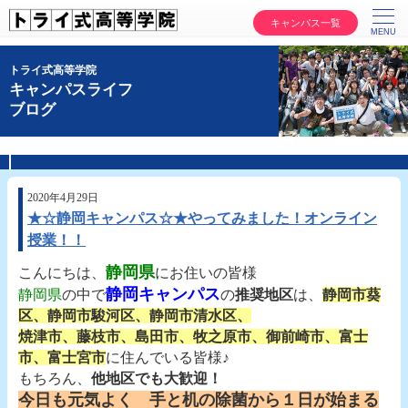
キャンパス一覧
トライ式高等学院
キャンパスライフ
ブログ
2020年4月29日
★☆静岡キャンパス☆★やってみました！オンライン
授業！！
静岡県
こんにちは、
にお住いの皆様
静岡キャンパス
静岡県
の中で
の
推奨地区
は、
静岡市葵
区、静岡市駿河区、静岡市清水区、
焼津市、藤枝市、島田市、牧之原市、御前崎市、富士
市、富士宮市
に住んでいる皆様♪
もちろん、
他地区でも大歓迎！
今日も元気よく 手と机の除菌から１日が始まる