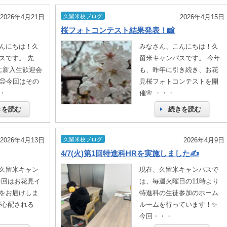
2026年4月21日
久留米校ブログ
2026年4月15日
桜フォトコンテスト結果発表！📸
んにちは！久
みなさん、こんにちは！久
スです。 先
留米キャンパスです。 今年
金)に新入生歓迎会
も、昨年に引き続き、お花
😊今回はその
見桜フォトコンテストを開
・
催🌸 ・・・
きを読む
続きを読む
2026年4月13日
久留米校ブログ
2026年4月9日
4/7(火)第1回特進科HRを実施しました✍
久留米キャン
現在、久留米キャンパスで
今回はお花見イ
は、毎週火曜日の11時より
をお届けしま
特進科の生徒参加のホーム
が心配される
ルームを行っています！✨
・
今回・・・