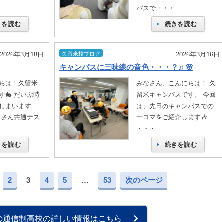
パスで・・・
きを読む
続きを読む
2026年3月18日
久留米校ブログ
2026年3月16日
キャンパスに三味線の音色・・・？♬🌸
ちは！久留米
みなさん、こんにちは！ 久
🐇 だいぶ時
留米キャンパスです。 今回
しまいます
は、先日のキャンパスでの
皆さん共通テス
一コマをご紹介します🎶
・・・
きを読む
続きを読む
2
3
4
5
…
53
次のページ
の通信制高校の詳しい情報はこちら