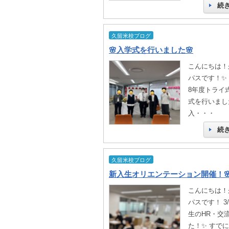
続
久留米校ブログ
🌸入学式を行いました🌸
こんにちは！
パスです！✨ 
8年度トライ
式を行いました
入・・・
続
久留米校ブログ
新入生オリエンテーション開催！
こんにちは！
パスです！ 3/
生のHR・交
た！✨ すで