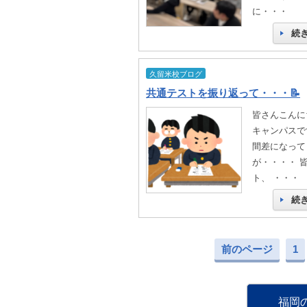
に・・・
続
久留米校ブログ
共通テストを振り返って・・・📝
皆さんこんに
キャンパスです
間差になって
が・・・・ 
ト、 ・・・
続
前のページ
1
福岡