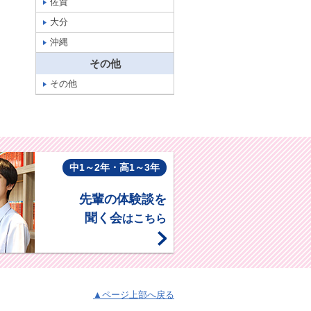
佐賀
大分
沖縄
その他
その他
中1～2年・高1～3年
先輩の体験談を
聞く会
はこちら
▲ページ上部へ戻る