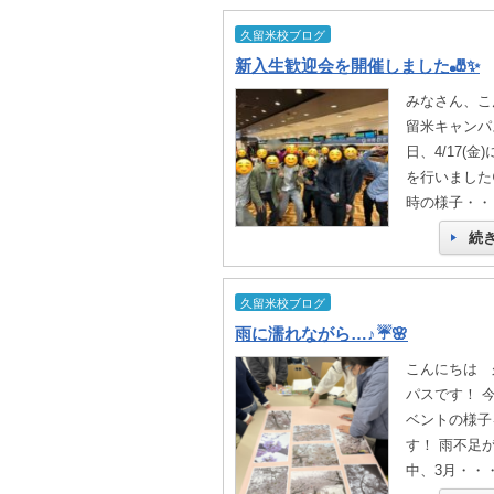
久留米校ブログ
新入生歓迎会を開催しました🎳✨
みなさん、こ
留米キャンパ
日、4/17(
を行いました
時の様子・・
続
久留米校ブログ
雨に濡れながら…♪☔🌸
こんにちは 
パスです！ 
ベントの様子
す！ 雨不足
中、3月・・