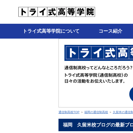
トライ式高等学院について
コース紹介
通信制高校TOP
＞
福岡の通信制高校
＞
久留米の通信
福岡 久留米校ブログの最新ブ