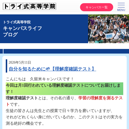
キャンパス一覧
トライ式高等学院
キャンパスライフ
ブログ
2026年5月11日
自分を知るために🌱【理解度確認テスト】
こんにちは 久留米キャンパスです！
今回は月1回行われている理解度確認テストについてお届けしま
す！
理解度確認テスト
とは、その名の通り、
学習の理解度を測るテス
ト
です。
生徒の皆さんは先生との授業で日々学力を磨いていますが、
それがどれくらい身に付いているのか、このテストはその実力を
測る絶好の機会です。