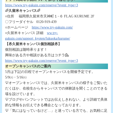
https://www.try-gakuin.com/reserve/?event_type=3
🌈
久留米キャンパス
🌈
○住所 福岡県久留米市天神町１−６ FLAG KURUME 2F
〇フリーダイヤル 0120-919-439
○ホームページ
https://www.try-gakuin.com/
○久留米キャンパス 詳細
ww.try-
gakuin.com/support_kyoten/fukuoka/kurume/
【🍜久留米キャンパス個別相談🍜】
個別相談は随時承ります！
興味がある方や相談がある方はコチラ💁
https://www.try-gakuin.com/reserve/?event_type=3
オープンキャンパスのご案内
5月は下記の日程でオープンキャンパスを開催予定です。
5/9㈯・5/16㈯
💡オープンキャンパスでは、久留米キャンパスの様子をご覧いた
だくほか、在校生からキャンパスでの体験談を聞くことのできる
場を設けています。
💡ブログやパンフレットではお伝えしきれない、より詳細で具体
的な情報をお伝えできる機会となっております。
💡「気にはなっているけど…」と迷っている方でも、お気軽に足