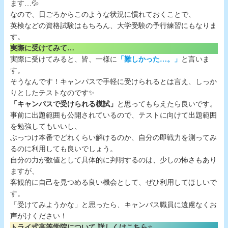
ます…💦
なので、日ごろからこのような状況に慣れておくことで、
英検などの資格試験はもちろん、大学受験の予行練習にもなりま
す。
実際に受けてみて…
実際に受けてみると、皆、一様に
「難しかった…。」
と言いま
す。
そうなんです！キャンパスで手軽に受けられるとは言え、しっか
りとしたテストなのです✨
「キャンパスで受けられる模試」
と思ってもらえたら良いです。
事前に出題範囲も公開されているので、テストに向けて出題範囲
を勉強してもいいし、
ぶっつけ本番でどれくらい解けるのか、自分の即戦力を測ってみ
るのに利用しても良いでしょう。
自分の力が数値として具体的に判明するのは、少しの怖さもあり
ますが、
客観的に自己を見つめる良い機会として、ぜひ利用してほしいで
す。
「受けてみようかな」と思ったら、キャンパス職員に遠慮なくお
声がけください！
トライ式高等学院について 詳しくはこちら
⭐