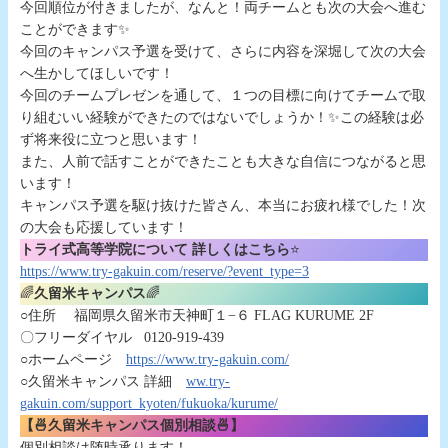
今回順位が付きましたが、なんと！両チームとも次の大会へ進む
ことができます✨
今回のキャンパス予選を受けて、さらに内容を深堀して次の大会
へ生かしてほしいです！
今回のチームプレゼンを通して、１つの目標に向けてチームで取
り組むいい経験ができたのではないでしょうか！✨この経験は必
ず将来役に立つと思います！
また、人前で話すことができたことも大きな自信につながると思
います！
キャンパス予選を駆け抜けた皆さん、本当にお疲れ様でした！次
の大会も応援しています！
トライ式高等学院について 詳しくはこちら
⭐
https://www.try-gakuin.com/reserve/?event_type=3
🌈
久留米キャンパス
🌈
○住所 福岡県久留米市天神町１−６ FLAG KURUME 2F
〇フリーダイヤル 0120-919-439
○ホームページ
https://www.try-gakuin.com/
○久留米キャンパス 詳細
ww.try-
gakuin.com/support_kyoten/fukuoka/kurume/
【🍜久留米キャンパス個別相談🍜】
個別相談は随時承ります！