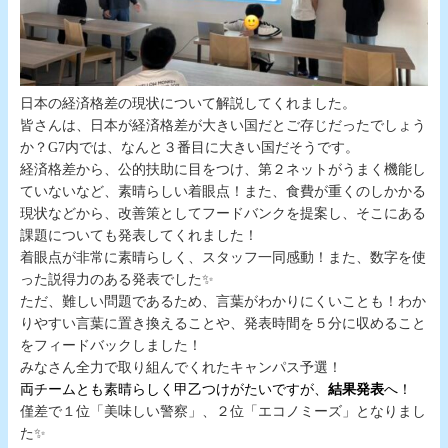
日本の経済格差の現状について解説してくれました。
皆さんは、日本が経済格差が大きい国だとご存じだったでしょう
か？G7内では、なんと３番目に大きい国だそうです。
経済格差から、公的扶助に目をつけ、第２ネットがうまく機能し
ていないなど、素晴らしい着眼点！また、食費が重くのしかかる
現状などから、改善策としてフードバンクを提案し、そこにある
課題についても発表してくれました！
着眼点が非常に素晴らしく、スタッフ一同感動！また、数字を使
った説得力のある発表でした✨
ただ、難しい問題であるため、言葉がわかりにくいことも！わか
りやすい言葉に置き換えることや、発表時間を５分に収めること
をフィードバックしました！
みなさん全力で取り組んでくれたキャンパス予選！
両チームとも素晴らしく甲乙つけがたいですが、
結果発表
へ！
僅差で１位「美味しい警察」、２位「エコノミーズ」となりまし
た✨