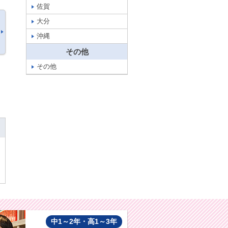
佐賀
大分
沖縄
その他
その他
中1～2年・高1～3年