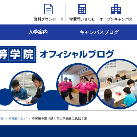
資料ダウンロード
学費問い合わせ
オープンキャンパス
入学案内
キャンパスブログ
高校
＞
布施校ブログ
＞
不登校を乗り越えて大学受験に挑戦！②