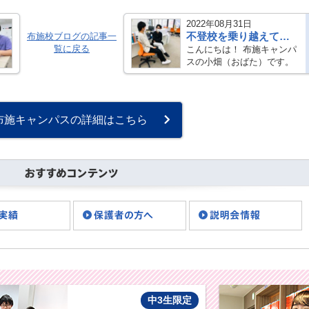
2022年08月31日
不登校を乗り越えて大学受験に挑戦！③
布施校ブログの記事一
覧に戻る
こんにちは！ 布施キャンパ
スの小畑（おばた）です。
真剣に通信制高校の課題に
取り組んでいる彼も、布施
キャンパスの自慢の生徒の
ひとり！ インタビューして
布施キャンパスの詳細はこちら
みまし・・・
中3生限定