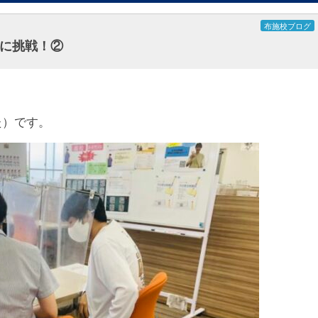
布施校ブログ
に挑戦！②
た）です。