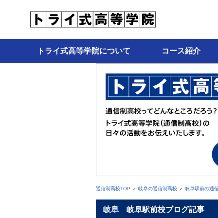
トライ式高等学院について
コース紹介
通信制高校TOP
＞
岐阜の通信制高校
＞
岐阜駅前の通
岐阜 岐阜駅前校ブログ記事