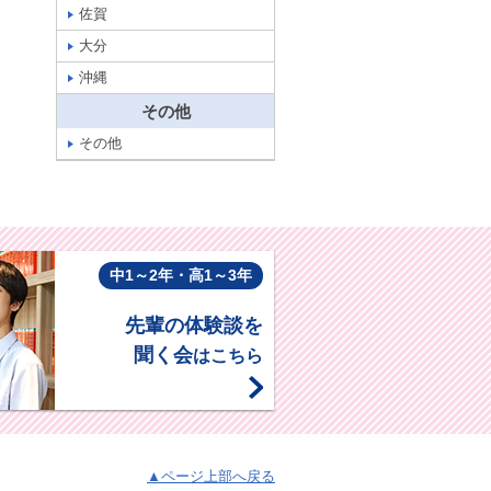
佐賀
大分
沖縄
その他
その他
中1～2年・高1～3年
先輩の体験談を
聞く会
はこちら
▲ページ上部へ戻る