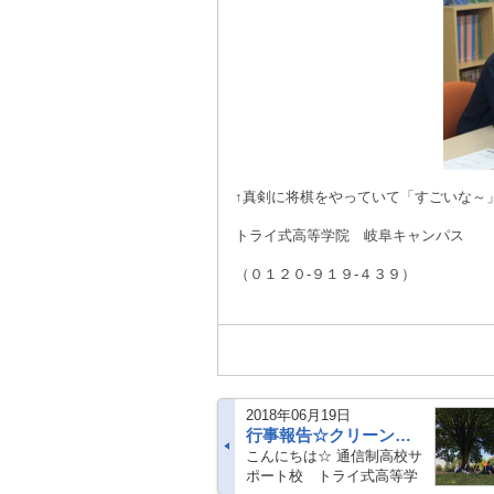
↑真剣に将棋をやっていて「すごいな～
トライ式高等学院 岐阜キャンパス
（０１２０-９１９-４３９）
2018年06月19日
行事報告☆クリーン活動！（岐阜）
こんにちは☆ 通信制高校サ
ポート校 トライ式高等学