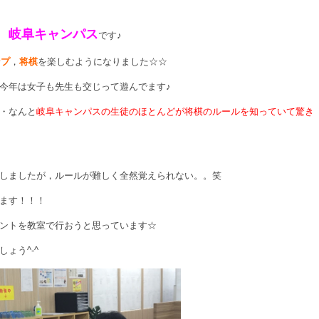
岐阜キャンパス
院
です♪
ンプ
，
将棋
を楽しむようになりました☆☆
今年は女子も先生も交じって遊んでます♪
・なんと
岐阜キャンパスの生徒のほとんどが将棋のルールを知っていて驚き
しましたが，ルールが難しく全然覚えられない。。笑
ます！！！
ントを教室で行おうと思っています☆
ょう^-^