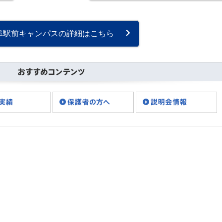
院 岐阜キャンパスです！
今日は明日の行事について
連絡です！ 明日の行事です
が、、、 天候を考慮し、延
阜駅前キャンパスの詳細はこちら
期といたします。 申・・・