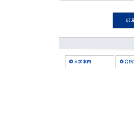
院 岐阜キャンパスです！
今回は昨日行われたクリー
ン活動の様子をご報告しま
す☆ この日は朝、大阪で大
岐
きな地震がありました
ね・・・。 ・・・