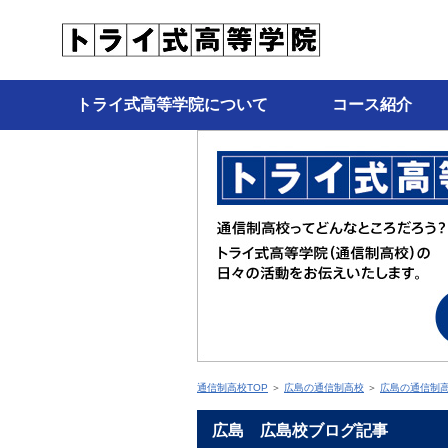
トライ式高等学院について
コース紹介
通信制高校TOP
＞
広島の通信制高校
＞
広島の通信制
広島 広島校ブログ記事