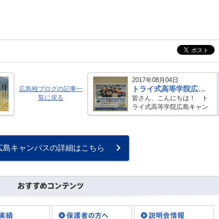
2017年08月04日
トライ式高等学院広島校 オープンキャンパスのお知らせです！
広島校ブログの記事一
覧に戻る
皆さん、こんにちは！ ト
ライ式高等学院広島キャン
パスです。 本格的な夏がや
ってきましたね。全国でも
今年は猛暑の様で、広島で
も35度を超える日もありま
広島キャンパスの詳細はこちら
す。 汗だくになって登校
し、涼しい校舎内・・・