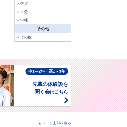
佐賀
大分
沖縄
その他
その他
中1～2年・高1～3年
先輩の体験談を
聞く会
はこちら
▲ページ上部へ戻る