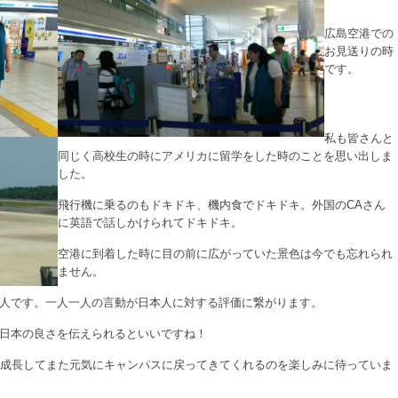
広島空港での
お見送りの時
です。
私も皆さんと
同じく高校生の時にアメリカに留学をした時のことを思い出しま
した。
飛行機に乗るのもドキドキ、機内食でドキドキ。外国のCAさん
に英語で話しかけられてドキドキ。
空港に到着した時に目の前に広がっていた景色は今でも忘れられ
ません。
人です。一人一人の言動が日本人に対する評価に繋がります。
日本の良さを伝えられるといいですね！
く成長してまた元気にキャンパスに戻ってきてくれるのを楽しみに待っていま