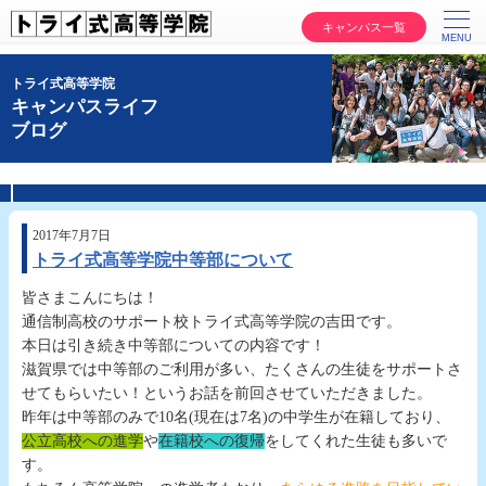
キャンパス一覧
トライ式高等学院
キャンパスライフ
ブログ
2017年7月7日
トライ式高等学院中等部について
皆さまこんにちは！
通信制高校のサポート校トライ式高等学院の吉田です。
本日は引き続き中等部についての内容です！
滋賀県では中等部のご利用が多い、たくさんの生徒をサポートさ
せてもらいたい！というお話を前回させていただきました。
昨年は中等部のみで10名(現在は7名)の中学生が在籍しており、
公立高校への進学
や
在籍校への復帰
をしてくれた生徒も多いで
す。