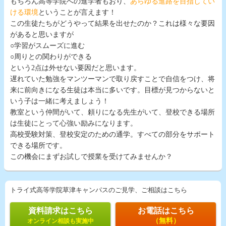
もちろん高等学院への進学者もおり、
あらゆる進路を目指してい
ける環境
ということが言えます！
この生徒たちがどうやって結果を出せたのか？これは様々な要因
があると思いますが
○学習がスムーズに進む
○周りとの関わりができる
という2点は外せない要因だと思います。
遅れていた勉強をマンツーマンで取り戻すことで自信をつけ、将
来に前向きになる生徒は本当に多いです。目標が見つからないと
いう子は一緒に考えましょう！
教室という仲間がいて、頼りになる先生がいて、登校できる場所
は生徒にとって心強い励みになります。
高校受験対策、登校安定のための通学。すべての部分をサポート
できる場所です。
この機会にまずお試しで授業を受けてみませんか？
トライ式高等学院草津キャンパスのご見学、ご相談はこちら
資料請求はこちら
お電話はこちら
（無料）
オンライン相談も実施中