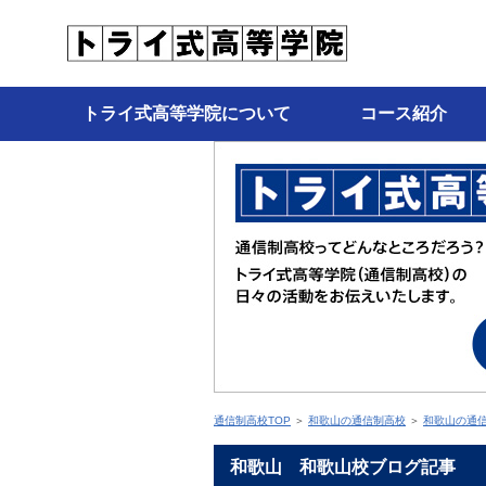
トライ式高等学院について
コース紹介
通信制高校TOP
＞
和歌山の通信制高校
＞
和歌山の通
和歌山 和歌山校ブログ記事