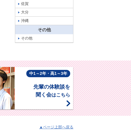
佐賀
大分
沖縄
その他
その他
中1～2年・高1～3年
先輩の体験談を
聞く会
はこちら
▲ページ上部へ戻る