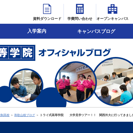
資料ダウンロード
学費問い合わせ
オープンキャンパス
入学案内
キャンパスブログ
信制高校
＞
和歌山校ブログ
＞
トライ式高等学院 大学見学ツアー！！ 関西外大に行ってきまし