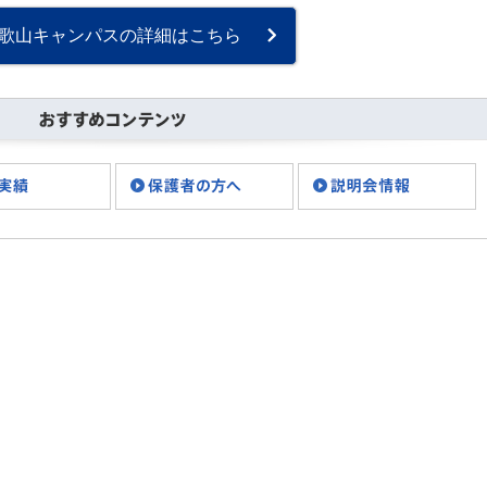
のお問い合わせ数が上昇し
ています。 「５月病かとお
歌山キャンパスの詳細はこちら
もいきや、、、思っていた
より深刻な状況で・・・