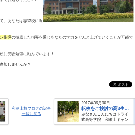
て、あなたは志望校に近
ン指導
の徹底した指導を通じあなたの学力をぐんと上げていくことが可能で
烈に受験勉強に励んでいます！
参加しませんか？
2017年06月30日
転校をご検討の高3生へ ～叶えよう！高校卒業と大学進学～
和歌山校ブログの記事
一覧に戻る
みなさんこんにちはトライ
式高等学院 和歌山キャン
パスです♪ ６月の在籍生徒
の面談ラッシュの中、新規