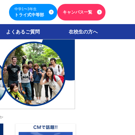
中学1〜3年生
キャンパス一覧
トライ式中等部
よくあるご質問
在校生の方へ
た♪