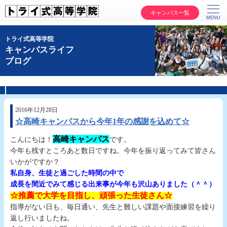
キャンパス一覧
トライ式高等学院
キャンパスライフ
ブログ
2016年12月28日
☆高崎キャンパスから今年1年の感謝を込めて☆
高崎キャンパス
こんにちは！
です。
今年も残すところあと数日ですね。今年を振り返ってみて皆さん
いかがですか？
私自身、生徒と過ごした時間の中で
成長を間近でみて感じる出来事が今年も沢山ありました（＾＾）
☆推薦で大学を目指し、頑張った生徒さん☆
指導がない日も、毎日通い、先生と難しい課題や面接練習を繰り
返し行いましたね。