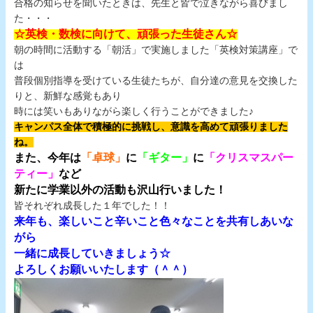
合格の知らせを聞いたときは、先生と皆で泣きながら喜びまし
た・・・
☆英検・数検に向けて、頑張った生徒さん☆
朝の時間に活動する「朝活」で実施しました「英検対策講座」で
は
普段個別指導を受けている生徒たちが、自分達の意見を交換した
りと、新鮮な感覚もあり
時には笑いもありながら楽しく行うことができました♪
キャンパス全体で積極的に挑戦し、意識を高めて
頑張りました
ね。
また、今年は
「卓球」
に
「ギター」
に
「クリスマスパー
ティー」
など
新たに学業以外の活動も沢山行いました！
皆それぞれ成長した１年でした！！
来年も、楽しいこと辛いこと色々なことを共有しあいな
がら
一緒に成長していきましょう☆
よろしくお願いいたします（＾＾）