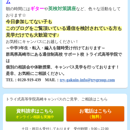
ム
ギター
英検対策講座
朝の時間には
や
など、色々な活動をして
おります☆
今日参加してない子も
このブログをご覧頂いている通信を検討されている方も
見学だけでも大歓迎です♪
お気軽にキャンパスにお越しください！
～中学3年生・転入・編入を随時受け付けております～
群馬県高崎市にある通信制高校 サポート校 トライ式高等学院で
は
個別の相談会や体験授業、キャンパス見学を行っております！
是非、お気軽にご相談ください。
TEL：0120-919-439 MAIL：
try-gakuin-info@trygroup.com
トライ式高等学院高崎キャンパスのご見学、ご相談はこちら
資料請求はこちら
お電話はこちら
（無料）
オンライン相談も実施中
土日・祝日も受付しております
受付時間：
9:00～22:00