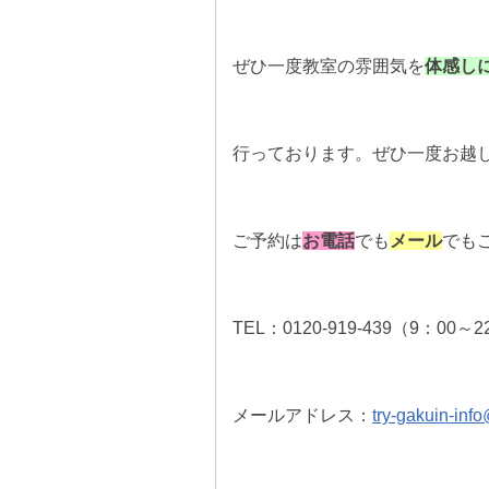
ぜひ一度教室の雰囲気を
体感し
行っております。ぜひ一度お越
ご予約は
お
電話
でも
メール
でも
TEL：0120-919-439（9：0
メールアドレス：
try-gakuin-inf