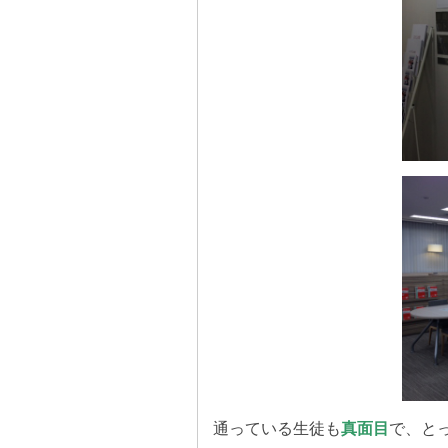
通っている生徒も
真面目
で、と