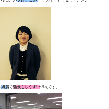
た後日この
ブログにUP
するので、ぜひ見てください。
も
綺麗
で
勉強もしやすい
環境です。