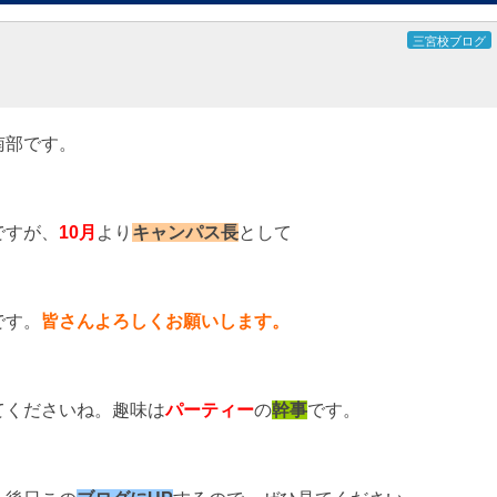
三宮校ブログ
南部です。
ですが、
10月
より
キャンパス長
として
です。
皆さんよろしくお願いします。
てくださいね。趣味は
パーティー
の
幹事
です。