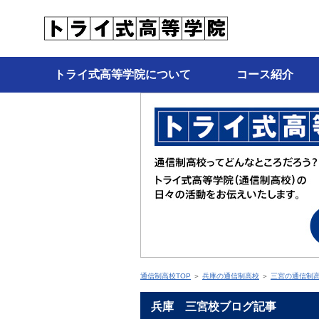
トライ式高等学院について
コース紹介
通信制高校TOP
＞
兵庫の通信制高校
＞
三宮の通信制
兵庫 三宮校ブログ記事