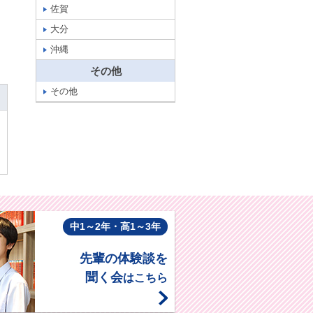
佐賀
大分
沖縄
その他
その他
中1～2年・高1～3年
先輩の体験談を
聞く会
はこちら