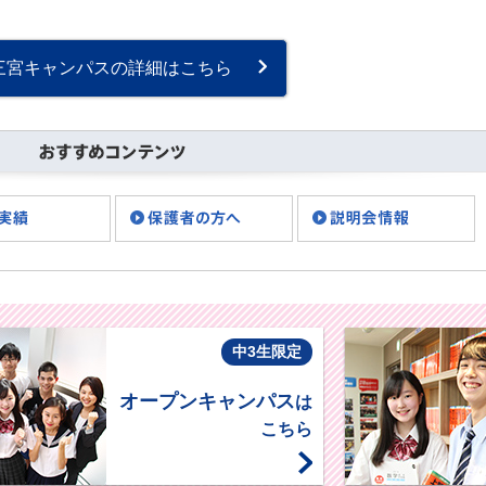
マス会の様子を今回はお伝
えしたいと思います。 この
クリスマス会、生徒が実行
三宮キャンパスの詳細はこちら
委員となって企画、
運・・・
中3生限定
オープンキャンパス
は
こちら