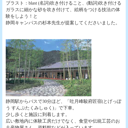
ブラスト：blast (名詞)吹き付けること、(動詞)吹き付ける
ガラスに細かな砂を吹き付けて、絵柄をつける技法の体
験をしよう！と
静岡キャンパスの杉本先生が提案してくださいました。
静岡駅からバスで30分ほど、「吐月峰駿府匠宿(とげっぽ
う すんぷたくみしゅく)」で下車。
少し歩くと施設に到着します。
広い敷地内に体験工房だけでなく、食堂や伝統工芸のお
土産物屋さん、資料館などが入っています。