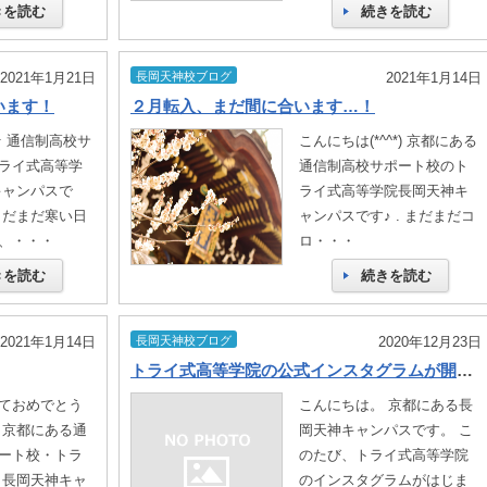
きを読む
続きを読む
2021年1月21日
長岡天神校ブログ
2021年1月14日
います！
２月転入、まだ間に合います…！
☆ 通信制高校サ
こんにちは(*^^*) 京都にある
ライ式高等学
通信制高校サポート校のト
キャンパスで
ライ式高等学院長岡天神キ
まだまだ寒い日
ャンパスです♪ . まだまだコ
、・・・
ロ・・・
きを読む
続きを読む
2021年1月14日
長岡天神校ブログ
2020年12月23日
トライ式高等学院の公式インスタグラムが開設されました＾＾
ておめでとう
こんにちは。 京都にある長
 京都にある通
岡天神キャンパスです。 こ
ート校・トラ
のたび、トライ式高等学院
 長岡天神キャ
のインスタグラムがはじま