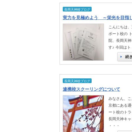
長岡天神校ブログ
実力を見極めよう ～栄光を目指
こんにちは、
ポート校の 
院、長岡天神
す♪ 今回は
続
長岡天神校ブログ
連携校スクーリングについて
みなさん、こんに
京都にある通
ート校のトラ
長岡天神キャ
・・・