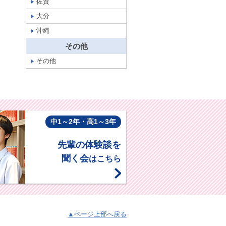
佐賀
大分
沖縄
その他
その他
中1～2年・高1～3年
先輩の体験談を
聞く会
はこちら
▲ページ上部へ戻る