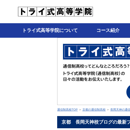
トライ式高等学院について
コース紹介
通信制高校TOP
＞
京都の通信制高校
＞
長岡天神の通
京都 長岡天神校ブログの最新