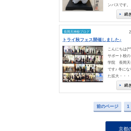
ンパスです。
続
長岡天神校ブログ
トライ秋フェス開催しました♪
こんにちは(*^
サポート校の
学院 長岡天
です♪ 冬に
た拡大・・・
続
前のページ
1
京都