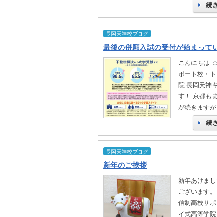
続
長岡天神校ブログ
最後の併願入試の受付が始まって
こんにちは 
ポート校・ト
院 長岡天神
す！ 京都も
が続きますが
続
長岡天神校ブログ
新年のご挨拶
新年あけまし
ございます。
信制高校サポ
イ式高等学院