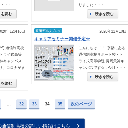
 ・・・
りました・・・
きを読む
続きを読む
2020年12月16日
長岡天神校ブログ
2020年12月10日
キャリアセミナー開催予定☆
^*) 通信制高校
こんにちは ！！ 京都にある
トライ式高等
通信制高校サポート校・ト
神キャンパス
ライ式高等学院 長岡天神キ
なり、コロナがま
ャンパスです☆ . 今月・・・
続きを読む
きを読む
…
32
33
34
35
次のページ
の通信制高校の詳しい情報はこちら