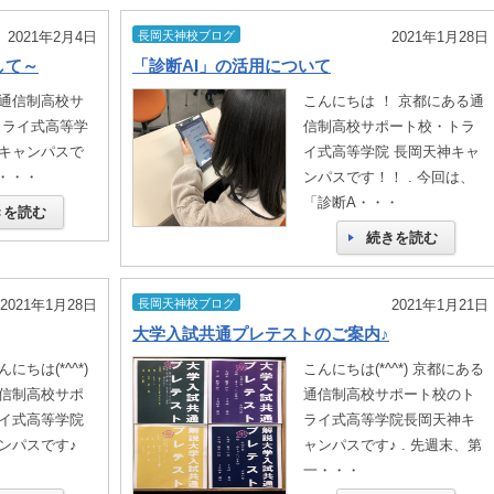
2021年2月4日
長岡天神校ブログ
2021年1月28日
して～
「診断AI」の活用について
通信制高校サ
こんにちは ！ 京都にある通
トライ式高等学
信制高校サポート校・トラ
キャンパスで
イ式高等学院 長岡天神キャ
ト・・・
ンパスです！！ . 今回は、
「診断A・・・
きを読む
続きを読む
2021年1月28日
長岡天神校ブログ
2021年1月21日
大学入試共通プレテストのご案内♪
ちは(*^^*)
こんにちは(*^^*) 京都にある
信制高校サポ
通信制高校サポート校のト
イ式高等学院
ライ式高等学院長岡天神キ
ンパスです♪
ャンパスです♪ . 先週末、第
一・・・