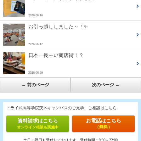
2026.06.16
お引っ越ししました～！✨
2026.06.12
日本一長～い商店街！？
2026.06.09
←
前のページ
次のページ
→
トライ式高等学院茨木キャンパスのご見学、ご相談はこちら
資料請求はこちら
お電話はこちら
（無料）
オンライン相談も実施中
土日・祝日も受付しております
受付時間：
9:00～22:00