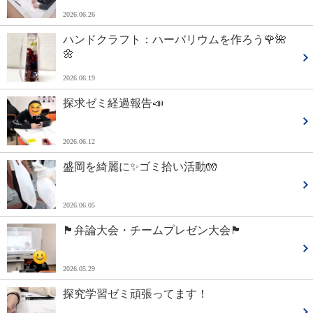
2026.06.26
ハンドクラフト：ハーバリウムを作ろう🌹🌺
🌼
2026.06.19
探求ゼミ経過報告📣
2026.06.12
盛岡を綺麗に✨ゴミ拾い活動🧤
2026.06.05
🏴弁論大会・チームプレゼン大会🏴
2026.05.29
探究学習ゼミ頑張ってます！