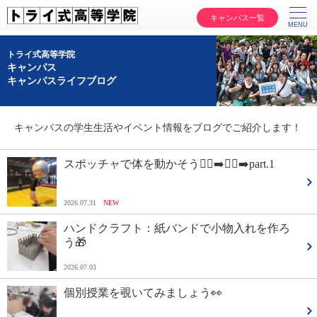
キャンパス一覧
トライ式高等学院
キャンパス
キャンパスライフブログ
キャンパスの学生生活やイベント情報をブログでご紹介します！
スポッチャで体を動かそう🏃‍♀️‍➡️🏃‍♂️‍➡️part.1
2026.07.31
NEW
ハンドクラフト：紙バンドで小物入れを作ろ
う🎁
2026.07.03
個別授業を覗いてみましょう👀