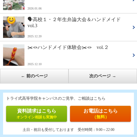
2026.01.06
🗣️高校１・２年生弁論大会＆ハンドメイド
vol.3
2025.12.20
✂️🪢ハンドメイド体験会✂️🪢 vol.２
2025.12.10
←
前のページ
次のページ
→
トライ式高等学院キャンパスのご見学、ご相談はこちら
資料請求はこちら
お電話はこちら
（無料）
オンライン相談も実施中
土日・祝日も受付しております
受付時間：
9:00～22:00