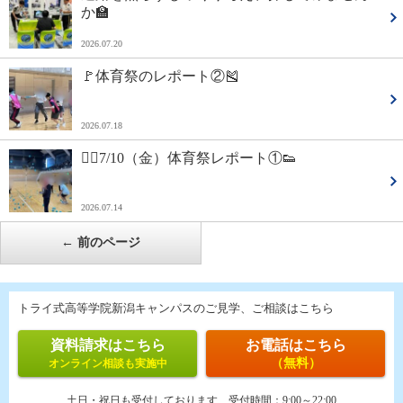
か🏫
2026.07.20
🚩体育祭のレポート②🎽
2026.07.18
🏳‍🌈7/10（金）体育祭レポート①👟
2026.07.14
←
前のページ
トライ式高等学院新潟キャンパスのご見学、ご相談はこちら
資料請求はこちら
お電話はこちら
（無料）
オンライン相談も実施中
土日・祝日も受付しております
受付時間：
9:00～22:00