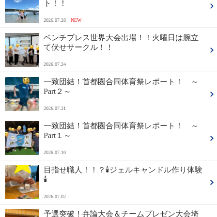
ト！！
2026.07.28
NEW
ベンチプレス世界大会出場！！火曜日は腕立
て伏せサークル！！
2026.07.24
一致団結！首都圏合同体育祭レポート！ ～
Part２～
2026.07.21
一致団結！首都圏合同体育祭レポート！ ～
Part１～
2026.07.10
目指せ職人！！？🕯ジェルキャンドル作り体験
🕯
2026.07.02
予選突破！弁論大会＆チームプレゼン大会埼