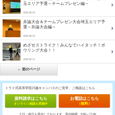
玉エリア予選～チームプレゼン編～
2026.06.26
弁論大会＆チームプレゼン大会埼玉エリア予
選～弁論大会編～
2026.06.16
めざせストライク！みんなでハイタッチ！ボ
ウリング大会！！
2026.06.12
←
前のページ
トライ式高等学院川越キャンパスのご見学、ご相談はこちら
資料請求はこちら
お電話はこちら
（無料）
オンライン相談も実施中
土日・祝日も受付しております
受付時間：
9:00～22:00