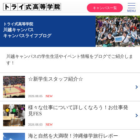
キャンパス一覧
トライ式高等学院
川越キャンパス
キャンパスライフブログ
川越キャンパスの学生生活やイベント情報をブログでご紹介しま
す！
☆新学生スタッフ紹介☆
2026.08.05
NEW
様々な仕事について詳しくなろう！お仕事発
見FES
2026.08.03
NEW
海と自然を大満喫！沖縄修学旅行レポー