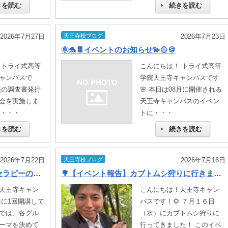
きを読む
続きを読む
2026年7月27日
天王寺校ブログ
2026年7月23日
🌞🐬🍫イベントのお知らせ💫🥎🍪
 トライ式高等
こんにちは！ トライ式高等
ャンパスで
学院天王寺キャンパスです
校の調査書発行
🌸 本日は08月に開催される
会を実施しま
天王寺キャンパスのイベン
査・・・
トに・・・
きを読む
続きを読む
2026年7月22日
天王寺校ブログ
2026年7月16日
📒【探求ゼミ取材報告】アニマルセラピーの最前線へ🐾
🌳【イベント報告】カブトムシ狩りに行きました！
天王寺キャン
こんにちは！天王寺キャン
週に1回開講して
パスです！🌻 ７月１６日
では、各グル
（水）にカブトムシ狩りに
ーマを決めて
行ってきました！ このイベ