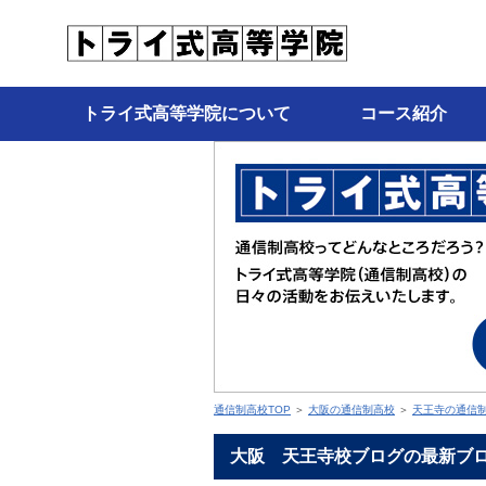
トライ式高等学院について
コース紹介
通信制高校TOP
＞
大阪の通信制高校
＞
天王寺の通信
大阪 天王寺校ブログの最新ブ