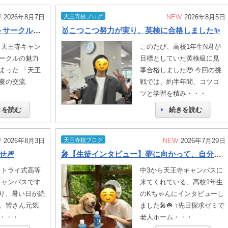
W
2026年8月7日
天王寺校ブログ
NEW
2026年8月5日
🍉「天王寺キャンパス夏の交流会～サークル大集合2026～」を開催します🌻
🥇こつこつ努力が実り、英検に合格しました✨
 天王寺キャン
このたび、高校1年生N君が
ークルの魅力
目標としていた英検級に見
まった 「天王
事合格しました🥹 今回の挑
夏の交流
戦では、約半年間、コツコ
ツと学習を積み・・・
きを読む
続きを読む
W
2026年8月3日
天王寺校ブログ
NEW
2026年7月29日
せ🎆
🎤【生徒インタビュー】夢に向かって、自分のペースで。一歩ずつ前へ
 トライ式高等
中3から天王寺キャンパスに
キャンパスです
来てくれている、高校1年生
に入り、暑い日が続
のKちゃんにインタビューし
、皆さん元気
ました🎤☘️ ↑先日探求ゼミで
・・・
老人ホーム・・・