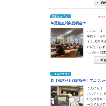
続
天王寺校ブログ
NEW
📝受験生対象説明会🌸
こんにちは！
学院天王寺キ
す！ 各連携
に関する説明
した📝✨ 調
続
天王寺校ブログ
こんにちは！
パスです🌷 
いる探究ゼミ
ープで探求テ