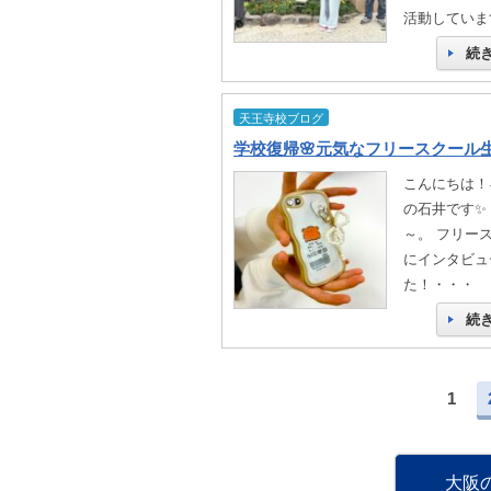
活動していま
続
天王寺校ブログ
学校復帰🌸元気なフリースクール生
こんにちは！
の石井です✨
～。 フリー
にインタビュ
た！・・・
続
1
大阪