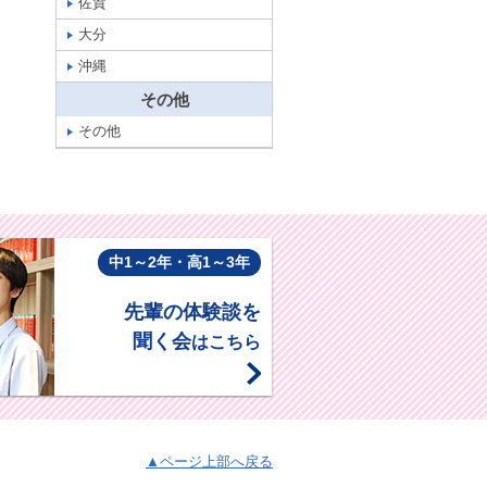
佐賀
大分
沖縄
その他
その他
中1～2年・高1～3年
先輩の体験談を
聞く会
はこちら
▲ページ上部へ戻る