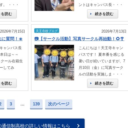
す。 ・・・
ントはキャンパス長・・・
きを読む
続きを読む
2026年7月15日
天王寺校ブログ
2026年7月13日
に質問！☀️
📷【サークル活動】写真サークル再始動！🌻🎐
キャンパス長
こんにちは！天王寺キャン
 本日は～～
パスです！ 夏本番を感じる
スクール在籍生
暑い日が続いていますが、7
ーしてみ
月10日（金）に写真サーク
ルの活動を実施しま・・・
きを読む
続きを読む
2
3
…
139
次のページ
の通信制高校の詳しい情報はこちら