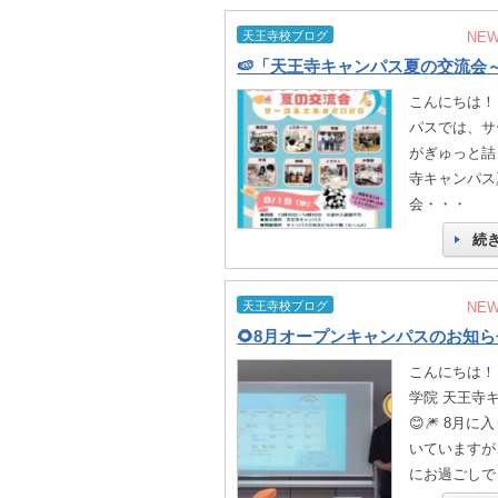
天王寺校ブログ
NE
こんにちは！
パスでは、サ
がぎゅっと詰
寺キャンパス
会・・・
続
天王寺校ブログ
NE
🌻8月オープンキャンパスのお知ら
こんにちは！
学院 天王寺
😊🎆 8月
いていますが
にお過ごしで