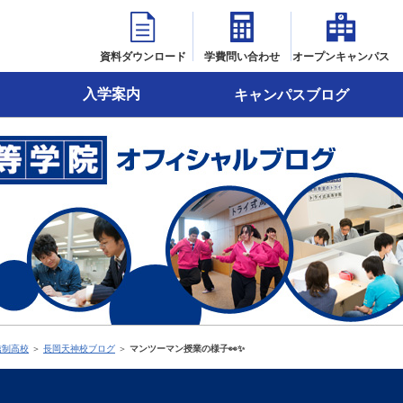
資料ダウンロード
学費問い合わせ
オープンキャンパス
入学案内
キャンパスブログ
信制高校
＞
長岡天神校ブログ
＞
マンツーマン授業の様子👀✨