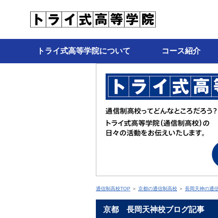
トライ式高等学院について
コース紹介
通信制高校TOP
＞
京都の通信制高校
＞
長岡天神の通
京都 長岡天神校ブログ記事