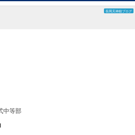
長岡天神校ブログ
式中等部
