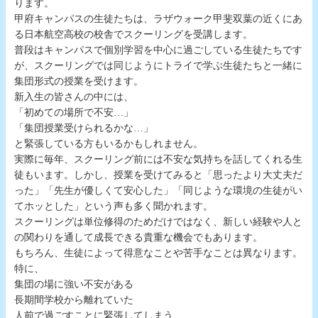
ります。
甲府キャンパスの生徒たちは、ラザウォーク甲斐双葉の近くにあ
る日本航空高校の校舎でスクーリングを受講します。
普段はキャンパスで個別学習を中心に過ごしている生徒たちです
が、スクーリングでは同じようにトライで学ぶ生徒たちと一緒に
集団形式の授業を受けます。
新入生の皆さんの中には、
「初めての場所で不安…」
「集団授業受けられるかな…」
と緊張している方もいるかもしれません。
実際に毎年、スクーリング前には不安な気持ちを話してくれる生
徒もいます。しかし、授業を受けてみると「思ったより大丈夫だ
った」「先生が優しくて安心した」「同じような環境の生徒がい
てホッとした」という声も多く聞かれます。
スクーリングは単位修得のためだけではなく、新しい経験や人と
の関わりを通して成長できる貴重な機会でもあります。
もちろん、生徒によって得意なことや苦手なことは異なります。
特に、
集団の場に強い不安がある
長期間学校から離れていた
人前で過ごすことに緊張してしまう