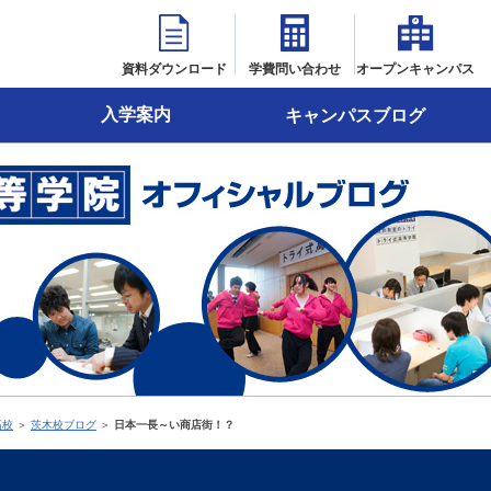
資料ダウンロード
学費問い合わせ
オープンキャンパス
入学案内
キャンパスブログ
高校
＞
茨木校ブログ
＞
日本一長～い商店街！？