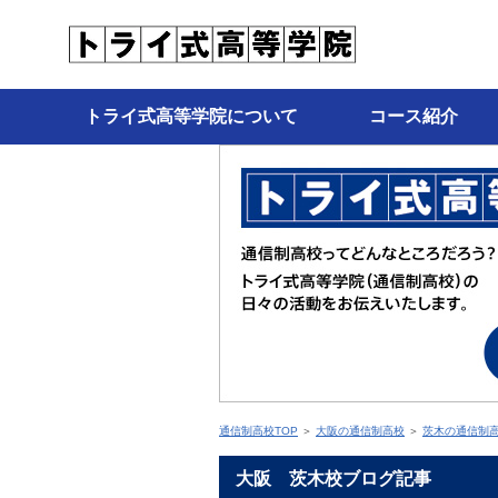
トライ式高等学院について
コース紹介
通信制高校TOP
＞
大阪の通信制高校
＞
茨木の通信制
大阪 茨木校ブログ記事