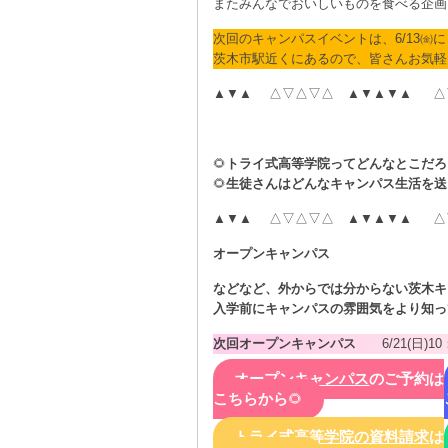
またみんなでおいしいものを食べる企画
次回のキャンパスイベントは、6/13㈮
茨木市駅近くにあるので、皆さんお気軽
▲▼▲ △▽△▽△ ▲▼▲▼▲ △
🌻
トライ式高等学院ってどんなとこだろ
🌻
生徒さんはどんなキャンパス生活を送
▲▼▲ △▽△▽△ ▲▼▲▼▲ △
オープンキャンパス
などなど、外からでは分からない茨木キ
入学前にキャンパスの雰囲気をより知っ
次回オープンキャンパス
6/21(日)1
オープンキャンパス
のご予約は
こちらから
🌻
〇
トライ式高等学院の資料請求
は