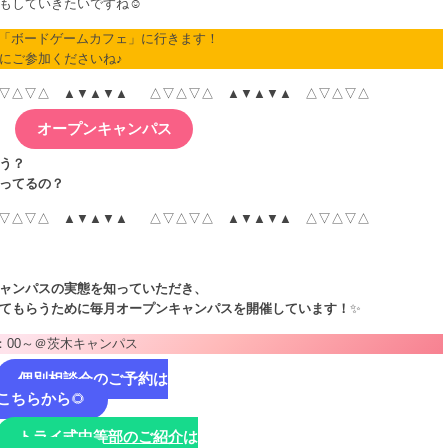
もしていきたいですね☺
に「ボードゲームカフェ」に行きます！
にご参加くださいね♪
▽△▽△ ▲▼▲▼▲ △▽△▽△ ▲▼▲▼▲ △▽△▽△
オープンキャンパス
う？
ってるの？
▽△▽△ ▲▼▲▼▲ △▽△▽△ ▲▼▲▼▲ △▽△▽△
ャンパスの実態を知っていただき、
てもらうために毎月オープンキャンパスを開催しています！
✨
0：00～＠茨木キャンパス
個別相談会
のご予約は
こちらから
🌻
トライ式中等部のご紹介
は