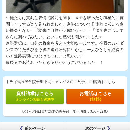
生徒たちは真剣な表情で説明を聞き、メモを取ったり積極的に質
問したりする姿が見られました。進路について具体的に考える良
い機会となり、「将来の目標が明確になった」「進学先について
さらに調べてみたい」といった感想も聞かれました✨
進路選択は、自分の将来を考える大切な一歩です。今回のガイダ
ンスで得た学びを今後の進路研究に生かし、一人ひとりが納得の
いく進路実現につなげてほしいと思います！
最後までお読みいただきありがとうございました！！
トライ式高等学院千里中央キャンパスのご見学、ご相談はこちら
資料請求はこちら
お電話はこちら
（無料）
オンライン相談も実施中
8/11～8/16は資料請求のみ受付
受付時間：
9:00～22:00
前のページ
次のページ