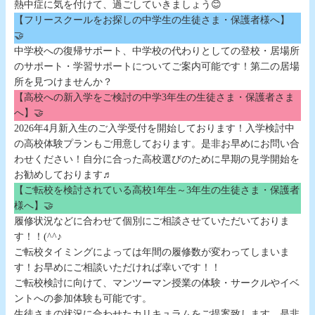
熱中症に気を付けて、過ごしていきましょう😊
【フリースクールをお探しの中学生の生徒さま・保護者様へ】
🤝
中学校への復帰サポート、中学校の代わりとしての登校・居場所
のサポート・学習サポートについてご案内可能です！第二の居場
所を見つけませんか？
【高校への新入学をご検討の中学3年生の生徒さま・保護者さま
へ】🤝
2026年4月新入生のご入学受付を開始しております！入学検討中
の高校体験プランもご用意しております。是非お早めにお問い合
わせください！自分に合った高校選びのために早期の見学開始を
お勧めしております♬
【ご転校を検討されている高校1年生～3年生の生徒さま・保護者
様へ】🤝
履修状況などに合わせて個別にご相談させていただいておりま
す！！(^^♪
ご転校タイミングによっては年間の履修数が変わってしまいま
す！お早めにご相談いただければ幸いです！！
ご転校検討に向けて、マンツーマン授業の体験・サークルやイベ
ントへの参加体験も可能です。
生徒さまの状況に合わせたカリキュラムをご提案致します。是非