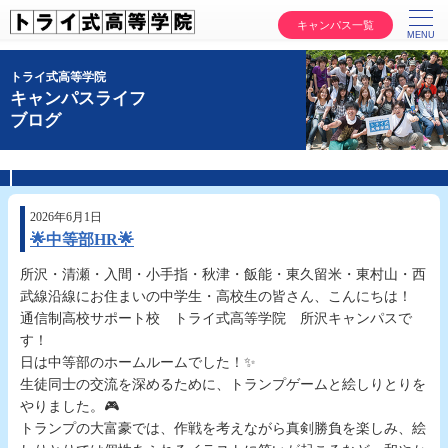
キャンパス一覧
トライ式高等学院
キャンパスライフ
ブログ
2026年6月1日
🌟中等部HR🌟
所沢・清瀬・入間・小手指・秋津・飯能・東久留米・東村山・西
武線沿線にお住まいの中学生・高校生の皆さん、こんにちは！
通信制高校サポート校 トライ式高等学院 所沢キャンパスで
す！
日は中等部のホームルームでした！✨
生徒同士の交流を深めるために、トランプゲームと絵しりとりを
やりました。🎮
トランプの大富豪では、作戦を考えながら真剣勝負を楽しみ、絵