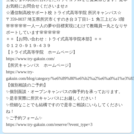
お気軽にお問合せくださいませ♬
☆通信制高校サポート校 トライ式高等学院 所沢キャンパス☆
〒359-0037 埼玉県所沢市くすのき台３丁目1−１ 角三上ビル 1階
🌸🌸🌸🌸🌸一人一人の夢や目標実現にむけて教職員一丸となりサ
ポートしています🌸🌸🌸🌸🌸
🔅🔅【お問い合わせ：トライ式高等学院本部】🔅🔅
０１２０-９１９-４３９
【トライ式高等学院 ホームページ】
https://www.try-gakuin.com/
【所沢キャンパス ホームページ】
https://www.try-
gakuin.com/blog/category/%e6%89%80%e6%b2%a2%e6%a0%a1%e3
【個別相談のご予約】
✨個別面談・オープンキャンパスの御予約を承っております。
✨是非実際に所沢キャンパスにお越しください！
✨些細なことでも結構ですので是非ご相談にいらしてください
ね！
✨ご予約フォーム✨
https://www.try-gakuin.com/reserve/?event_type=3