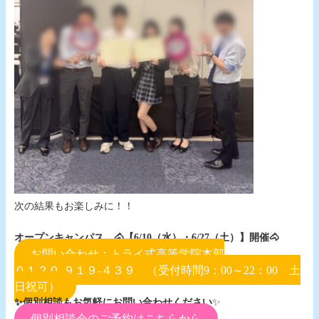
次の結果もお楽しみに！！
オープンキャンパス 🐴【6/10（水）・6/27（土）】開催🐴
お問い合わせ：トライ式高等学院本部
０１２０-９１９-４３９ （受付時間9：00～22：00 土
日祝可）
✨個別相談もお気軽にお問い合わせください
✨
個別相談会のご予約はこちらから