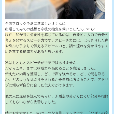
全国ブロック予選に進出したＪくんに
出場してみての感想と今後の抱負を伺いました＼( ‘ω’)／
現在、私が特に必要性を感じているのは、自発的に人前で自分の
考えを発するスピーチ力です。スピーチ力には、はっきりした声
や身ぶり手ぶりで伝えるアピール力と、話の流れを分かりやすく
組み立てる構成力があると思います。
私はもともとスピーチが得意ではありません。
だからこそ、まずは構成力を高めることを意識しました。
伝えたい内容を整理し、どこで声を強めるか、どこで間を取る
か、どのような身ぶりを入れるかを事前に考えることで、アドリ
ブに頼らず自分に合った伝え方ができます。
他の人に原稿を読んでもらい、矛盾点や分かりにくい部分を指摘
してもらいながら改善しました。
特におすすめしたいのは、つなぎ目チェックです。「なぜこの文