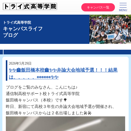
キャンパス一覧
トライ式高等学院
キャンパスライフ
ブログ
2026年5月29日
✨✨🏫飯田橋本校🏫✨✨弁論大会地域予選！！！結果
は、、、、、👀👀👀✨✨
ブログをご覧のみなさん、こんにちは♪
通信制高校サポート校トライ式高等学院
飯田橋キャンパス（本校）です🌳
昨日、新宿にて高校３年生の弁論大会地域予選が開催され、
飯田橋キャンパスからは２名出場しました🎤🎤