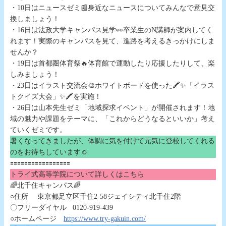
・10日はニュースゼミ📰身近なニュースについてみんなで意見交
換しましょう！
・16日は法政大学キャンパス見学👀卒業生のN講師が案内してく
れます！実際のキャンパスを見て、進路を考えるきっかけにしま
せんか？
・19日は首都圏体育祭🔥体育館で運動したり応援したりして、楽
しみましょう！
・23日はイラスト交流会🎨ホワイトボードを使った🖍️✨「イラス
トクイズ大会」✨🖍️を実施！
・26日は山本先生ゼミ「地域探求イベント」が開催されます！地
域の魅力や課題をテーマに、「これからどうなるといいか」考え
ていくゼミです。
暑くなってきましたが、体調に気を付けて元気に登校してくれる
のをお待ちしています☺
🟰🟰🟰🟰🟰🟰🟰🟰🟰🟰🟰🟰🟰🟰🟰🟰🟰
トライ式高等学院について詳しくはこちら
🌈北千住キャンパス🌈
○住所 東京都足立区千住2-58ジェイシティ北千住2階
〇フリーダイヤル 0120-919-439
○ホームページ
https://www.try-gakuin.com/