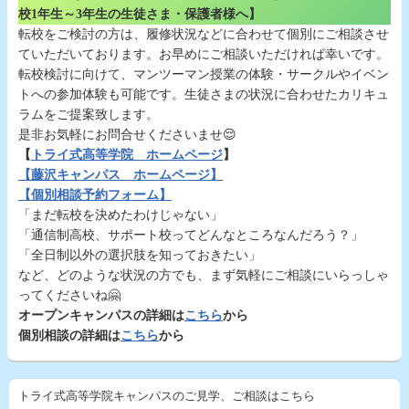
校1年生～3年生の生徒さま・保護者様へ】
転校をご検討の方は、履修状況などに合わせて個別にご相談させ
ていただいております。お早めにご相談いただければ幸いです。
転校検討に向けて、マンツーマン授業の体験・サークルやイベン
トへの参加体験も可能です。生徒さまの状況に合わせたカリキュ
ラムをご提案致します。
是非お気軽にお問合せくださいませ😌
【
トライ式高等学院 ホームページ
】
【藤沢キャンパス ホームページ】
【個別相談予約フォーム】
「まだ転校を決めたわけじゃない」
「通信制高校、サポート校ってどんなところなんだろう？」
「全日制以外の選択肢を知っておきたい」
など、どのような状況の方でも、まず気軽にご相談にいらっしゃ
ってくださいね🤗
オープンキャンパスの詳細は
こちら
から
個別相談の詳細は
こちら
から
トライ式高等学院キャンパスのご見学、ご相談はこちら