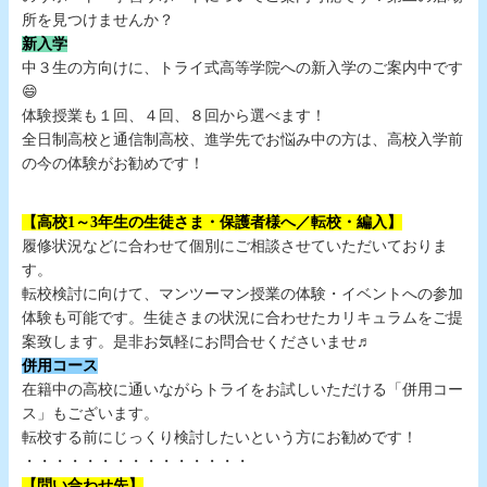
所を見つけませんか？
新入学
中３生の方向けに、トライ式高等学院への新入学のご案内中です
😄
体験授業も１回、４回、８回から選べます！
全日制高校と通信制高校、進学先でお悩み中の方は、高校入学前
の今の体験がお勧めです！
【高校1～3年生の生徒さま・保護者様へ／転校・編入】
履修状況などに合わせて個別にご相談させていただいておりま
す。
転校検討に向けて、マンツーマン授業の体験・イベントへの参加
体験も可能です。生徒さまの状況に合わせたカリキュラムをご提
案致します。是非お気軽にお問合せくださいませ♬
併用コース
在籍中の高校に通いながらトライをお試しいただける「併用コー
ス」もございます。
転校する前にじっくり検討したいという方にお勧めです！
・・・・・・・・・・・・・・・
【問い合わせ先】