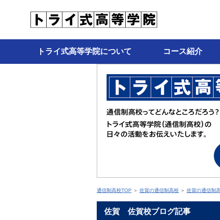
トライ式高等学院について
コース紹介
通信制高校TOP
＞
佐賀の通信制高校
＞
佐賀の通信制
佐賀 佐賀校ブログ記事