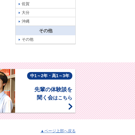
佐賀
大分
沖縄
その他
その他
中1～2年・高1～3年
先輩の体験談を
聞く会
はこちら
▲ページ上部へ戻る