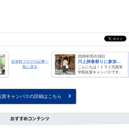
2026年05月18日
川上挟春祭りに参加しました🎏
佐賀校ブログの記事一
覧に戻る
こんにちは！トライ式高等
学院佐賀キャンパスです。
いつもブログをご覧いただ
きありがとうございます。
先日５/８に５月のキャンパ
スイベントとして川上挟春
佐賀キャンパスの詳細はこちら
の春祭りに遠足に行きまし
た！当日は快晴でみ
ん・・・