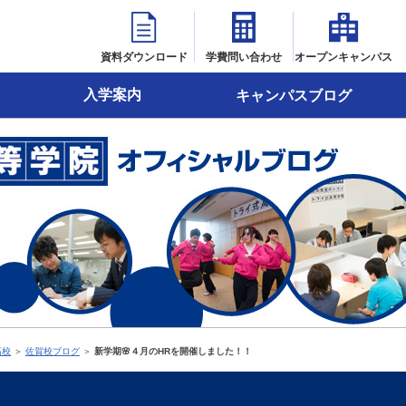
資料ダウンロード
学費問い合わせ
オープンキャンパス
入学案内
キャンパスブログ
高校
＞
佐賀校ブログ
＞
新学期🌸４月のHRを開催しました！！