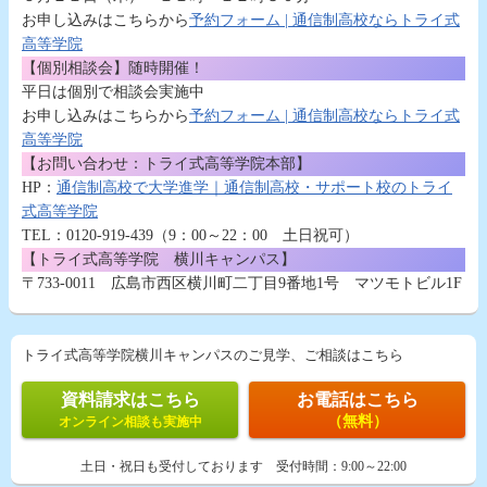
お申し込みはこちらから
予約フォーム | 通信制高校ならトライ式
高等学院
【個別相談会】随時開催！
平日は個別で相談会実施中
お申し込みはこちらから
予約フォーム | 通信制高校ならトライ式
高等学院
【お問い合わせ：トライ式高等学院本部】
HP：
通信制高校で大学進学｜通信制高校・サポート校のトライ
式高等学院
TEL：0120-919-439（9：00～22：00 土日祝可）
【トライ式高等学院 横川キャンパス】
〒733-0011 広島市西区横川町二丁目9番地1号 マツモトビル1F
トライ式高等学院横川キャンパスのご見学、ご相談はこちら
資料請求はこちら
お電話はこちら
（無料）
オンライン相談も実施中
土日・祝日も受付しております
受付時間：
9:00～22:00