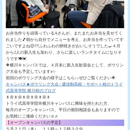
お弁当作りを頑張っているAさんが、またまたお弁当を見せてく
れました🎵朝から自分でメニューを考え、お弁当を作っていてす
ごいですよね😊‼️‼️ふわふわの卵焼きがおいしそうでした🍳４月
から2人の新入生も加わり、さらに楽しいランチタイムになりそ
うです🍽💓
🔶横川キャンパスでは、４月末に新入生歓迎会として、ボウリン
グ大会も予定しています✊✨
前回のボウリング大会の様子はこちら↓↓ぜひご覧ください🌟
キャンパス★ボウリング大会 | 通信制高校・サポート校のトライ
式高等学院 横川校のブログ
🌷🌼🌷🌼🌷🌼🌷🌼🌷🌼🌷
トライ式高等学院🌸横川キャンパスに興味を持たれた方、
毎月のオープンキャンパス、平日の個別相談会もありますので
お気軽にご連絡ください☺️♬
【オープンキャンパスの予定】
５月２１日（木） １１時～１２時３０分