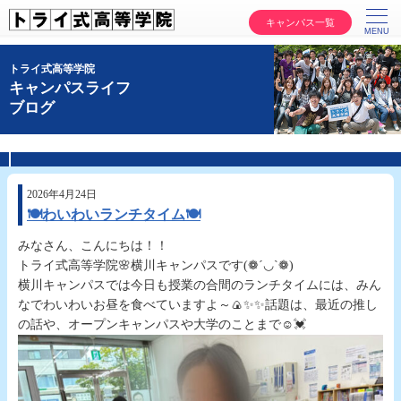
キャンパス一覧
トライ式高等学院
キャンパスライフ
ブログ
2026年4月24日
🍽わいわいランチタイム🍽
みなさん、こんにちは！！
トライ式高等学院🌸横川キャンパスです(❁´◡`❁)
横川キャンパスでは今日も授業の合間のランチタイムには、みん
なでわいわいお昼を食べていますよ～🍙✨✨話題は、最近の推し
の話や、オープンキャンパスや大学のことまで☺️💓