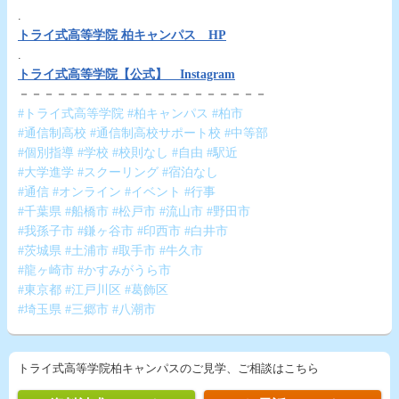
.
トライ式高等学院 柏キャンパス HP
.
トライ式高等学院【公式】 Instagram
－－－－－－－－－－－－－－－－－－－－
#トライ式高等学院 #柏キャンパス #柏市
#通信制高校 #通信制高校サポート校 #中等部
#個別指導 #学校 #校則なし #自由 #駅近
#大学進学 #スクーリング #宿泊なし
#通信 #オンライン #イベント #行事
#千葉県 #船橋市 #松戸市 #流山市 #野田市
#我孫子市 #鎌ヶ谷市 #印西市 #白井市
#茨城県 #土浦市 #取手市 #牛久市
#龍ヶ崎市 #かすみがうら市
#東京都 #江戸川区 #葛飾区
#埼玉県 #三郷市 #八潮市
トライ式高等学院柏キャンパスのご見学、ご相談はこちら