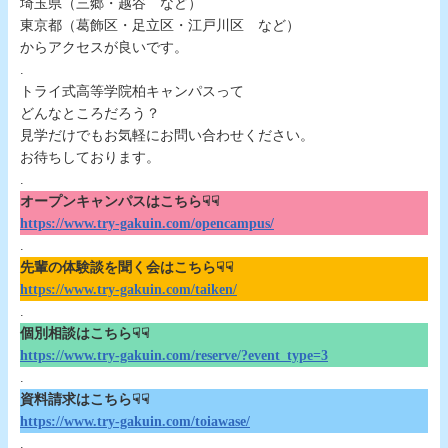
埼玉県（三郷・越谷 など）
東京都（葛飾区・足立区・江戸川区 など）
からアクセスが良いです。
.
トライ式高等学院柏キャンパスって
どんなところだろう？
見学だけでもお気軽にお問い合わせください。
お待ちしております。
.
オープンキャンパスはこちら☟☟
https://www.try-gakuin.com/opencampus/
.
先輩の体験談を聞く会はこちら☟☟
https://www.try-gakuin.com/taiken/
.
個別相談はこちら☟☟
https://www.try-gakuin.com/reserve/?event_type=3
.
資料請求はこちら☟☟
https://www.try-gakuin.com/toiawase/
.