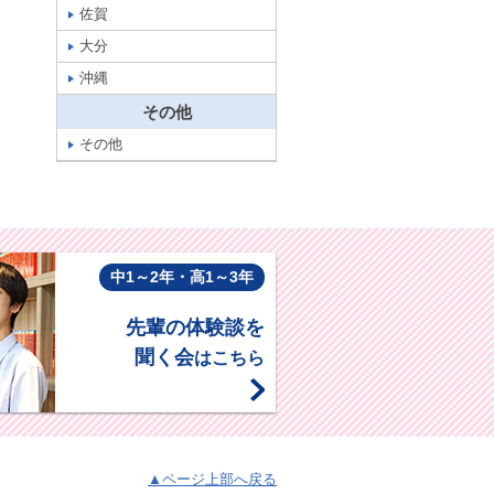
佐賀
大分
沖縄
その他
その他
中1～2年・高1～3年
先輩の体験談を
聞く会
はこちら
▲ページ上部へ戻る