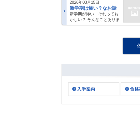
2026年03月15日
新学期は怖い？なお話
新学期が怖い…それってお
かしい？ そんなことありま
せん 保護者の方にぜひ知っ
ていただきたいお話です こ
んにちは！トライ式高等学
院佐賀キャンパスです。 い
つもブログをご覧いただき
ありがとうご・・・