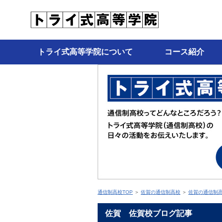
トライ式高等学院について
コース紹介
通信制高校TOP
＞
佐賀の通信制高校
＞
佐賀の通信制
佐賀 佐賀校ブログ記事