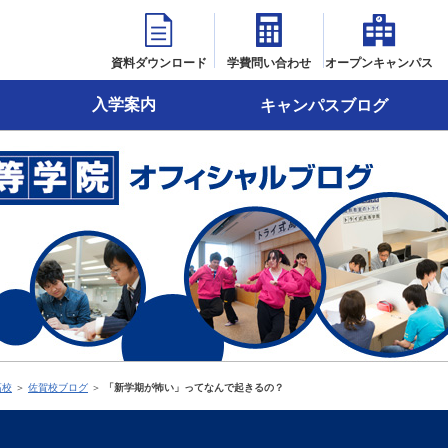
資料ダウンロード
学費問い合わせ
オープンキャンパス
入学案内
キャンパスブログ
高校
＞
佐賀校ブログ
＞
「新学期が怖い」ってなんで起きるの？