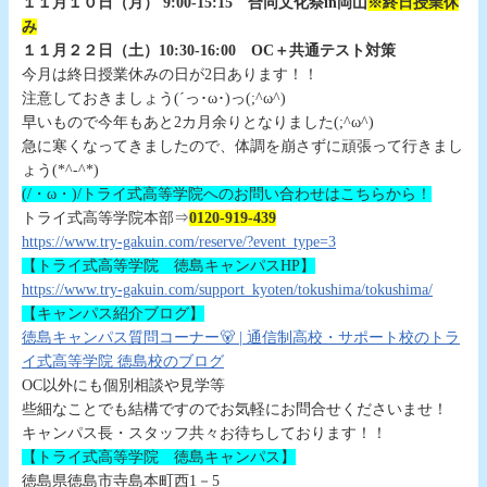
１１月１０日（月） 9:00-15:15 合同文化祭in岡山
※終日授業休
み
１１月２２日（土）10:30-16:00 OC＋共通テスト対策
今月は終日授業休みの日が2日あります！！
注意しておきましょう(´っ･ω･)っ(;^ω^)
早いもので今年もあと2カ月余りとなりました(;^ω^)
急に寒くなってきましたので、体調を崩さずに頑張って行きまし
ょう(*^-^*)
(/・ω・)/トライ式高等学院へのお問い合わせはこちらから！
トライ式高等学院本部⇒
0120-919-439
https://www.try-gakuin.com/reserve/?event_type=3
【トライ式高等学院 徳島キャンパスHP】
https://www.try-gakuin.com/support_kyoten/tokushima/tokushima/
【キャンパス紹介ブログ】
徳島キャンパス質問コーナー🐻 | 通信制高校・サポート校のトラ
イ式高等学院 徳島校のブログ
OC以外にも個別相談や見学等
些細なことでも結構ですのでお気軽にお問合せくださいませ！
キャンパス長・スタッフ共々お待ちしております！！
【トライ式高等学院 徳島キャンパス】
徳島県徳島市寺島本町西1－5