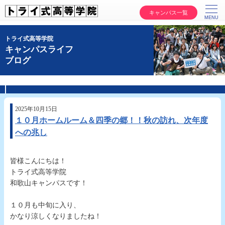
キャンパス一覧
トライ式高等学院
キャンパスライフ
ブログ
2025年10月15日
１０月ホームルーム＆四季の郷！！秋の訪れ、次年度
への兆し
皆様こんにちは！
トライ式高等学院
和歌山キャンパスです！
１０月も中旬に入り、
かなり涼しくなりましたね！