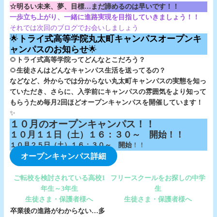
☆明るい未来、夢、目標…まだ諦めるのは早いです！！
一歩立ち上がり、一緒に進路実現を目指していきましょう！！
それでは次回のブログでお会いしましょう
🌟
トライ式高等学院丸太町キャンパスオープンキ
ャンパスのお知らせ
🌟
🌻
トライ式高等学院ってどんなとこだろう？
🌻
生徒さんはどんなキャンパス生活を送ってるの？
などなど、外からでは分からない丸太町キャンパスの実態を知っ
ていただき、さらに、入学前にキャンパスの雰囲気をより知って
もらうため毎月2回ほどオープンキャンパスを開催しています！
✨
１０月のオープンキャンパス！！
１０月１１日（土）１６：３０～ 開始！！
１０月２５日（土）１６：３０～ 開始
！！
オープンキャンパス詳細
ご転校を検討されている高校1
フリースクールをお探しの中学
年生～3年生
生
生徒さま・保護者様へ
生徒さま・保護者様へ
卒業後の進路がわからない…多