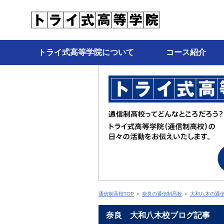
トライ式高等学院について
コース紹介
通信制高校TOP
＞
奈良の通信制高校
＞
大和八木の通
奈良 大和八木校ブログ記事