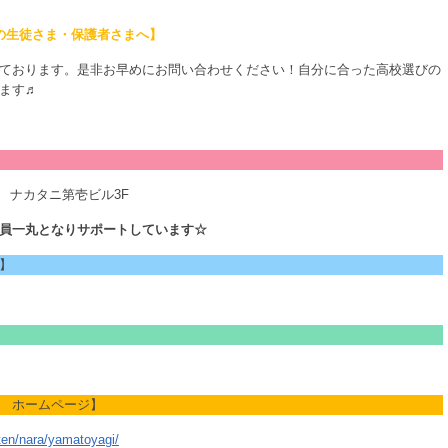
の生徒さま・保護者さまへ】
ております。是非お早めにお問い合わせください！自分に合った高校選びの
ます♬
32 ナカタニ第壱ビル3F
員一丸となりサポートしています☆
】
 ホームページ】
ten/nara/yamatoyagi/