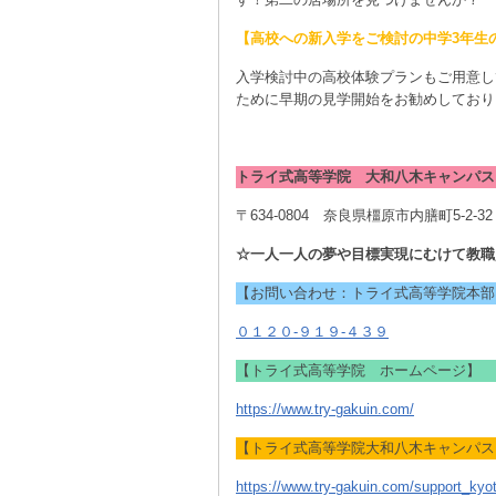
【高校への新入学をご検討の中学3年生
入学検討中の高校体験プランもご用意し
ために早期の見学開始をお勧めしており
トライ式高等学院 大和八木キャンパス
〒634-0804 奈良県橿原市内膳町5-2-
☆一人一人の夢や目標実現にむけて教職
【お問い合わせ：トライ式高等学院本部
０１２０-９１９-４３９
【トライ式高等学院 ホームページ】
https://www.try-gakuin.com/
【トライ式高等学院大和八木キャンパス
https://www.try-gakuin.com/support_kyo