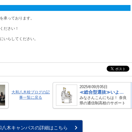
を承っております。
ください！
にいらしてください。
2025年09月05日
≪総合型選抜≫いよいよ受験シーズン到来です📗
大和八木校ブログの記
事一覧に戻る
みなさんこんにちは！ 奈良
県の通信制高校のサポート
校、トライ式高等学院大和
八木キャンパスです！
今回は、大和八木キャンパ
スの受験生たちの様子をお
和八木キャンパスの詳細はこちら
伝えいたします。