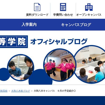
資料ダウンロード
学費問い合わせ
オープンキャンパス
入学案内
キャンパスブログ
信制高校
＞
大和八木校ブログ
＞
大和八木キャンパス ９月の予定紹介🌕