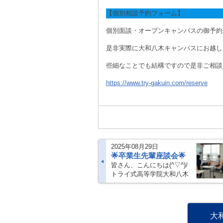
【個別相談予約フォーム】
個別面談・オープンキャンパスの御予約
是非実際に大和八木キャンパスにお越し
些細なことでも結構ですので是非ご相談
https://www.try-gakuin.com/reserve
2025年08月29日
🌟卒業生先輩座談会🌟
皆さん、こんにちは(^▽^)/
トライ式高等学院大和八木
キャンパスです！！ 夏休み
が終わり、もう２学期が始
まりますね！！ まだまだ毎
日暑い日が続きますが、い
大
かがお過ごしでしょうか？