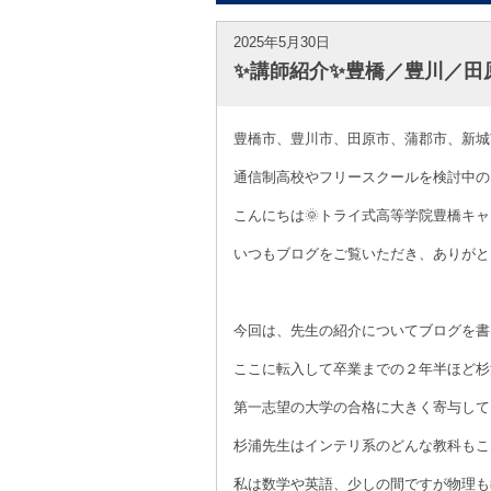
2025年5月30日
✨講師紹介✨豊橋／豊川／田
豊橋市、豊川市、田原市、蒲郡市、新城
通信制高校やフリースクールを検討中の
こんにちは🌞トライ式高等学院豊橋キ
いつもブログをご覧いただき、ありがと
☆
今回は、先生の紹介についてブログを書
ここに転入して卒業までの２年半ほど杉
第一志望の大学の合格に大きく寄与して
杉浦先生はインテリ系のどんな教科もこ
私は数学や英語、少しの間ですが物理も