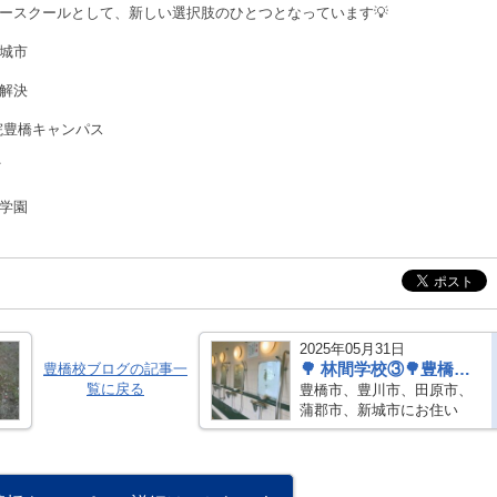
ースクールとして、新しい選択肢のひとつとなっています💡
城市
解決
院豊橋キャンパス
イ
学園
2025年05月31日
🌳 林間学校③🌳豊橋／豊川／田原／蒲郡／新城／通信制高校
豊橋校ブログの記事一
覧に戻る
豊橋市、豊川市、田原市、
蒲郡市、新城市にお住い
の、 通信制高校やフリース
クールを検討中の皆様！！
こんにちは🌞トライ式高等
学院豊橋キャンパスです！