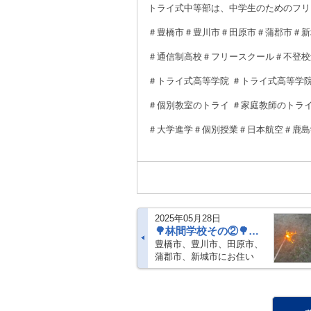
トライ式中等部は、中学生のためのフリ
＃豊橋市＃豊川市＃田原市＃蒲郡市＃新
＃通信制高校＃フリースクール＃不登校
＃トライ式高等学院 ＃トライ式高等学
＃個別教室のトライ ＃家庭教師のトラ
＃大学進学＃個別授業＃日本航空＃鹿島
2025年05月28日
🌳林間学校その②🌳豊橋／豊川／田原／蒲郡／新城／通信制高校
豊橋市、豊川市、田原市、
蒲郡市、新城市にお住い
の、 通信制高校やフリース
クールを検討中の皆様！！
こんにちは🌞トライ式高等
学院豊橋キャンパスです！