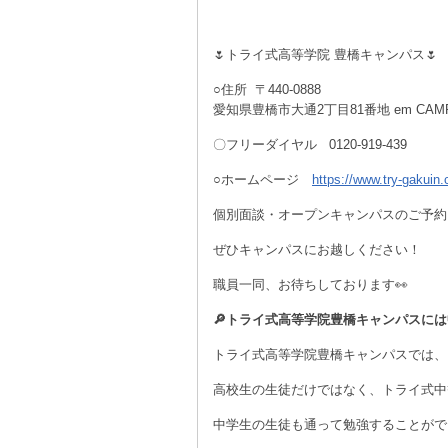
☆
🌷トライ式高等学院 豊橋キャンパス🌷
○住所 〒440-0888
愛知県豊橋市大通2丁目81番地 em CAMP
〇フリーダイヤル 0120-919-439
○ホームページ
https://www.try-gakuin
個別面談・オープンキャンパスのご予約
ぜひキャンパスにお越しください！
職員一同、お待ちしております👀
🔎
トライ式高等学院豊橋キャンパスには
トライ式高等学院豊橋キャンパスでは、
高校生の生徒だけではなく、トライ式中
中学生の生徒も通って勉強することがで