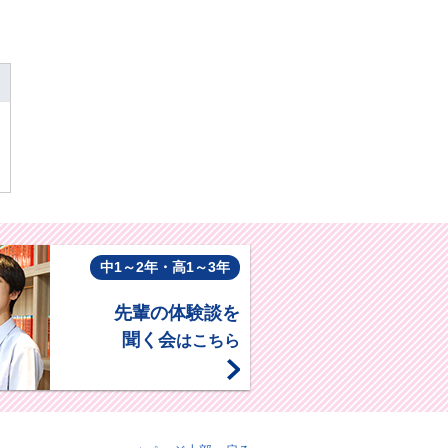
中1～2年・高1～3年
先輩の体験談を
聞く会
はこちら