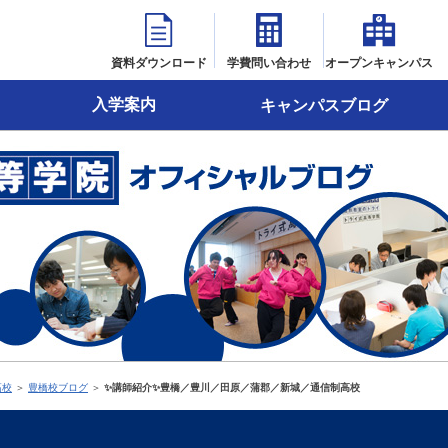
資料ダウンロード
学費問い合わせ
オープンキャンパス
入学案内
キャンパスブログ
高校
＞
豊橋校ブログ
＞
✨講師紹介✨豊橋／豊川／田原／蒲郡／新城／通信制高校