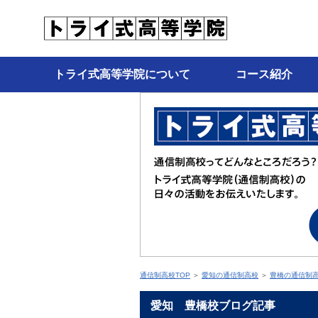
トライ式高等学院について
コース紹介
通信制高校TOP
＞
愛知の通信制高校
＞
豊橋の通信制
愛知 豊橋校ブログ記事