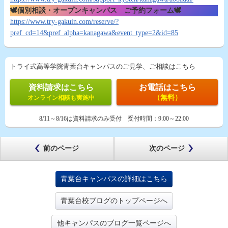
🕊個別相談・オープンキャンパス ご予約フォーム🕊
https://www.try-gakuin.com/reserve/?
pref_cd=14&pref_alpha=kanagawa&event_type=2&id=85
トライ式高等学院青葉台キャンパスのご見学、ご相談はこちら
資料請求はこちら
お電話はこちら
（無料）
オンライン相談も実施中
8/11～8/16は資料請求のみ受付
受付時間：
9:00～22:00
前のページ
次のページ
青葉台キャンパスの詳細はこちら
青葉台校ブログのトップページへ
他キャンパスのブログ一覧ページへ