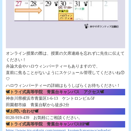
オンライン授業の際は、授業の欠席連絡を忘れずに先生に伝えて
ください！
弁論大会やハロウィンパーティーもありますので、
直前に焦ることがないようにスケジュール管理してくださいね😙
🤍
ハロウィンパーティーの詳細はもうしばらくお待ちください！
🕊トライ式高等学院 青葉台キャンパス
アクセス🕊
神奈川県横浜市青葉区1-6-13 ケントロンビル5F
田園都市線 青葉台駅から徒歩2分
🕊お問い合わせ🕊
0120-919-439 お気軽にご相談ください。
🕊トライ式高等学院 青葉台キャンパスHP🕊
https://www.try-gakuin.com/support_kyoten/kanagawa/aobadai/